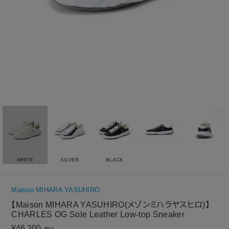
WHITE
SILVER
BLACK
Maison MIHARA YASUHIRO
【Maison MIHARA YASUHIRO(メゾンミハラヤスヒロ)】
CHARLES OG Sole Leather Low-top Sneaker
¥
46,200