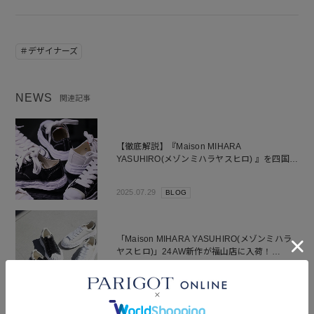
＃デザイナーズ
NEWS
関連記事
【徹底解説】『Maison MIHARA
YASUHIRO(メゾンミハラヤスヒロ) 』を四国で
買うなら？失敗しないスニーカーサイズ選びの
チェックポイント
2025.07.29
BLOG
「Maison MIHARA YASUHIRO(メゾンミハラ
ヤスヒロ)」24AW新作が福山店に入荷！
adidasの人気モデルをオマージュしたモデル
BLAKEYスニーカーもご紹介！
2024.08.30
BLOG