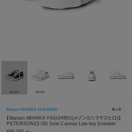
BLACK
WHITE
Maison MIHARA YASUHIRO
再入荷
【Maison MIHARA YASUHIRO(メゾンミハラヤスヒロ)】
PETERSON23 OG Sole Canvas Low-top Sneaker
¥
40,700