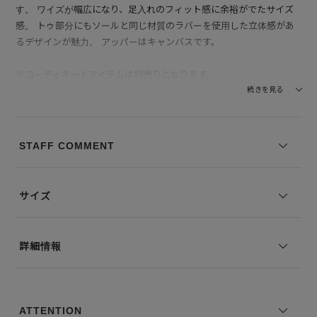
す。 ワイズが幅広になり、足入れのフィット感に余裕がでたサイズ
感。 トゥ部分にもソールと同じ材質のラバーを使用した立体感があ
るデザインが魅力。 アッパーはキャンバスです。
※コーディネートアイテムは別売りとなります。
※写真は実際のカラーと若干相違する場合がございます。あらかじめ
続きを見る
ご了承ください。
※サイズ表記は弊社規定によるものを表示しております。
STAFF COMMENT
サイズ
詳細情報
ATTENTION