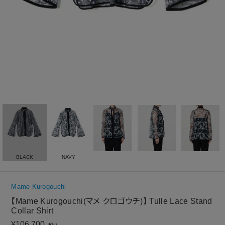
BLACK
NAVY
Mame Kurogouchi
【Mame Kurogouchi(マメ クロゴウチ)】 Tulle Lace Stand
Collar Shirt
¥
106,700