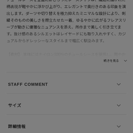
柄表現が軽やかに浮かび上がり、エレガントで奥行きのある印象を演
出します。ダーツや切り替えを極力抑えたミニマルな設計により、刺
繍そのものの美しさを際立たせた一着。ゆるやかに広がるフレアスリ
ーブが動きに優雅なニュアンスを添え、所作まで美しく引き立てま
す。抜け感のあるシルエットはレイヤードにも取り入れやすく、カジ
ュアルからドレッシーなスタイルまで幅広く馴染みます。
【素材】 本体にはナイロン100％のチュールレースを使用し、軽やか
で透け感のある仕上がりに。ポリエステルの刺繍糸で表現された柄が
続きを見る
立体感を生み、繊細さの中に確かな存在感をもたらします。別布には
アセテートとポリエステルをブレンドし、なめらかなタッチと上品な
光沢をプラス。襟部分の刺繍にはレーヨン、ポリエステル、キュプラ
STAFF COMMENT
を組み合わせることで、しなやかさとほのかな艶感を引き出していま
す。異なる素材が調和し、軽やかさと高級感を兼ね備えた仕上がりで
す。
サイズ
--------------------------------
透け感：あり
詳細情報
裏地の有無：なし