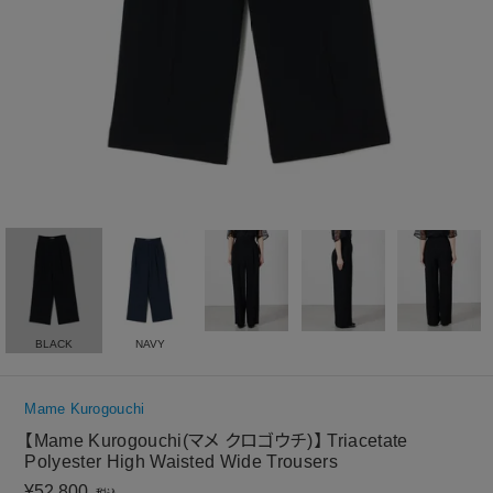
BLACK
NAVY
Mame Kurogouchi
【Mame Kurogouchi(マメ クロゴウチ)】 Triacetate
Polyester High Waisted Wide Trousers
¥
52,800