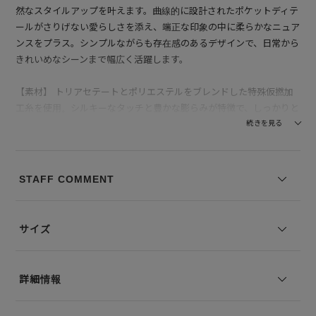
然なスタイルアップを叶えます。曲線的に設計されたポケットディテ
ールがさりげない愛らしさを添え、端正な印象の中に柔らかなニュア
ンスをプラス。シンプルながらも存在感のあるデザインで、日常から
きれいめなシーンまで幅広く活躍します。
【素材】 トリアセテートとポリエステルをブレンドした特殊仮撚加
工糸を使用。シルキーなタッチと豊かな膨らみが特徴で、しっかりと
した質感と上品な落ち感を両立しています。絹のような光沢と深みの
続きを見る
ある発色が、シンプルなデザインに奥行きを与え、清涼感のある軽や
かな着心地を実現。ドレープ性にも優れており、美しいシルエットを
長時間キープします。部分使いにはポリエステル素材を採用し、全体
STAFF COMMENT
のバランスを整えながら耐久性と安定感をプラスしています。
--------------------------------
サイズ
透け感：なし
裏地の有無：なし
伸縮性：なし
詳細情報
--------------------------------