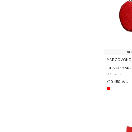
SO
MARCOMOND
[DEMIU×MARC
coincase
¥
10,450
税込
■