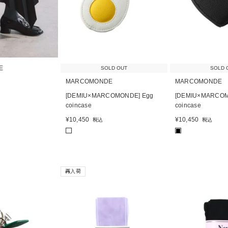
E
SOLD OUT
SOLD 
MARCOMONDE
MARCOMONDE
[DEMIU×MARCOMONDE] Egg
[DEMIU×MARCOM
coincase
coincase
¥
10,450
¥
10,450
税込
税込
■
再入荷