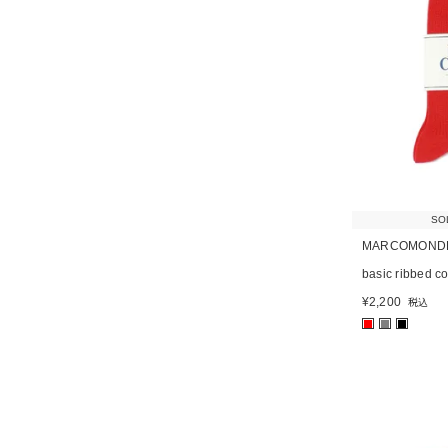
SO
MARCOMOND
basic ribbed c
¥
2,200
税込
■
■
■