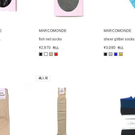
E
MARCOMONDE
MARCOMONDE
1
fish net socks
sheer glitter socks
¥
2,970
¥
3,080
税込
税込
■
■
■
■
■
■
■
再入荷