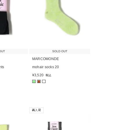
OUT
SOLD OUT
MARCOMONDE
hts
mohair socks 20
¥
3,520
税込
■
■
再入荷