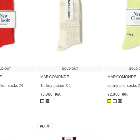
LD OUT
SOLD OUT
SOLD 
E
MARCOMONDE
MARCOMONDE
otton socks 24
Turkey pattem 01
sporty pile socks 
¥
3,080
¥
2,860
税込
税込
■
■
■
■
再入荷