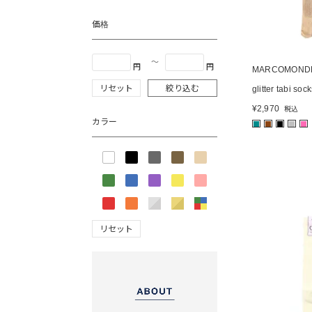
価格
〜
円
円
MARCOMOND
リセット
絞り込む
glitter tabi soc
¥
2,970
税込
カラー
■
■
■
■
■
リセット