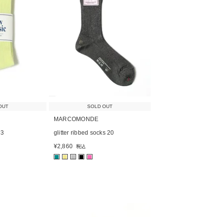
OUT
SOLD OUT
MARCOMONDE
23
glitter ribbed socks 20
¥
2,860
税込
■
■
■
■
■