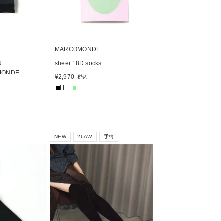
MARCOMONDE
N
sheer 18D socks
MONDE
¥
2,970
税込
■
■
NEW
26AW
予約