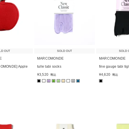
LD OUT
SOLD OUT
SOLD 
E
MARCOMONDE
MARCOMONDE
OMONDE] Apple
tulle tabi socks
fine gauge tabi tig
¥
3,520
¥
4,620
税込
税込
■
■
■
■
■
■
■
■
■