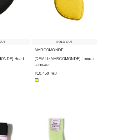
OUT
SOLD OUT
MARCOMONDE
ONDE] Heart
[DEMIU×MARCOMONDE] Lemon
coincase
¥
10,450
税込
■