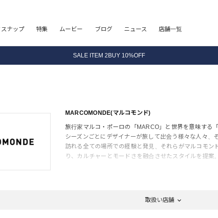
8.5 wedに会員プログラムが生まれ変わります！
フスナップ
特集
ムービー
ブログ
ニュース
店舗一覧
SALE ITEM 2BUY 10%OFF
全国送料無料｜全品正規取扱
8.5 wedに会員プログラムが生まれ変わります！
MARCOMONDE(マルコモンド)
旅行家マルコ・ポーロの「MARCO」と世界を意味する
シーズンごとにデザイナーが旅して出会う様々な人々、
訪れる全ての場所での経験と発見、それらがマルコモン
り、カルチャーとモードさを融合させたスタイルを提案
取扱い店舗