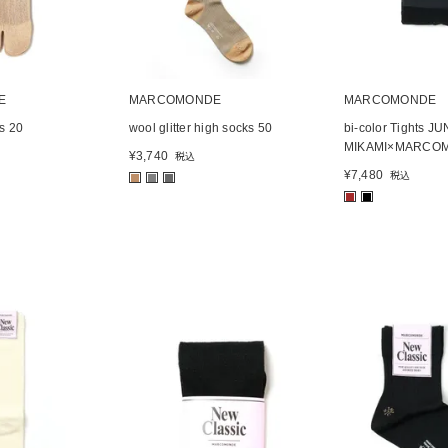
E
MARCOMONDE
MARCOMONDE
ks 20
wool glitter high socks 50
bi-color Tights JU
MIKAMI×MARCO
¥
3,740
税込
¥
7,480
税込
■
■
■
■
■