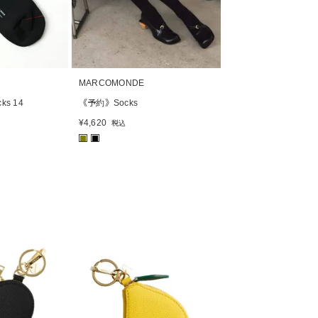
MARCOMONDE
cks 14
《予約》Socks
¥
4,620
税込
■
■