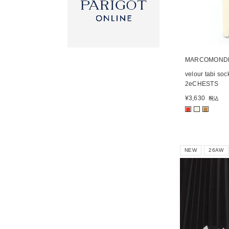
MARCOMOND
velour tabi soc
2eCHESTS
¥
3,630
税込
■
■
■
NEW
26AW