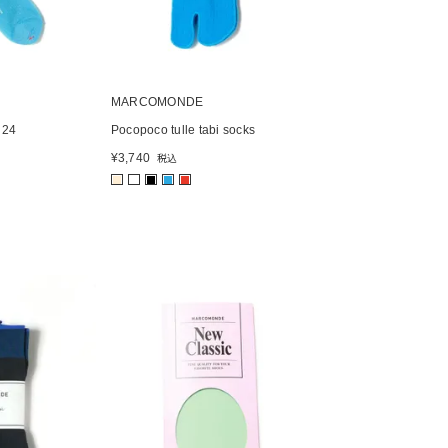
MARCOMONDE
 24
Pocopoco tulle tabi socks
¥
3,740
税込
■
■
■
■