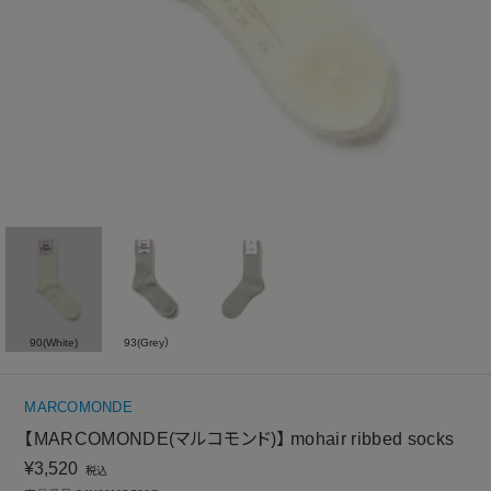
90(White)
93(Grey）
MARCOMONDE
【MARCOMONDE(マルコモンド)】 mohair ribbed socks
¥
3,520
税込