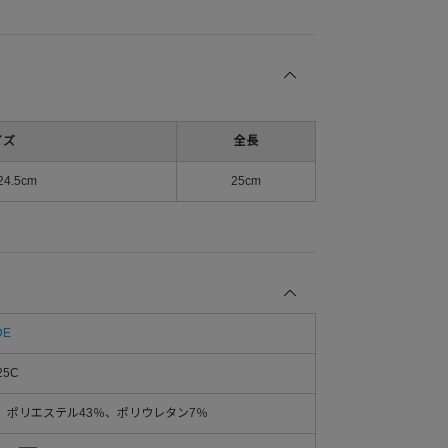
イズ
全長
24.5cm
25cm
DE
25C
、ポリエステル43％、ポリウレタン7％