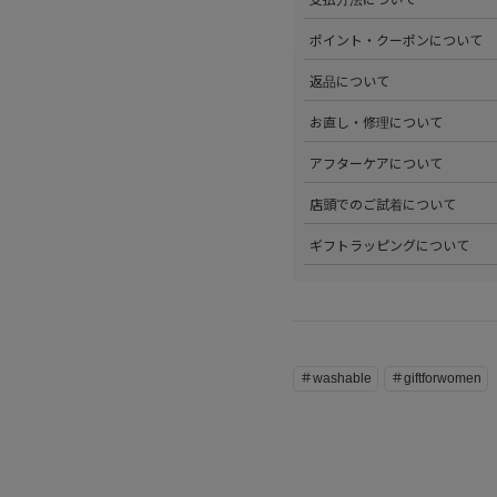
ださい。
>以下のお支払方法からお選び
ポイント・クーポンについて
・クレジットカード払い（VISA、M
・Amazon Pay
>商品を購入するたびに100
返品について
・PayPay
す。
・代金引換(現金のみ)
>ステータスごとに加算される
>返品可能条件を満たした商品
お直し・修理について
分割払いやご利用可能なクレジ
発行中のクーポンはマイページ
確認ください。
詳しくは
こちら
をご覧ください
>パリゴオンラインでは商品の
アフターケアについて
>修理については内容を確認さ
お問い合わせくださいませ。
>商品のアフターケアについて
店頭でのご試着について
詳しくは
こちら
をご覧ください
>会員様限定サービスとして、
ギフトラッピングについて
くは
こちら
をご覧ください。
>当店ではご希望の方にギフト
にギフトラッピング希望を選択
こちら
をご覧ください。
＃washable
＃giftforwomen