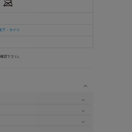
靴下・タイツ
確認下さい。
商品の撮影を行い、より商品の魅力をお届けできるよう
ら
をご覧ください。
作業で採寸しております。採寸情報について詳しくは上
をご覧ください。
ます。お届け指定日時について詳しくは
こちら
をご覧く