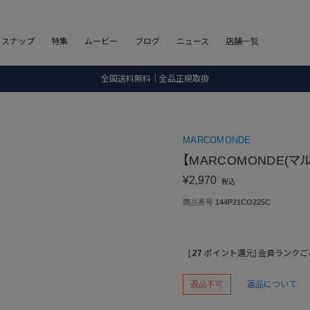
8.5 wedに会員プログラムが生まれ変わります！
フスナップ
特集
ムービー
ブログ
ニュース
店舗一覧
SALE ITEM 2BUY 10%OFF
全国送料無料｜全品正規取扱
8.5 wedに会員プログラムが生まれ変わります！
MARCOMONDE
【MARCOMONDE(マルコモン
¥
2,970
税込
商品番号
144P21CO225C
[
27
ポイント還元]
会員ランクご
返品不可
返品について