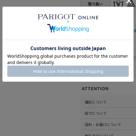
取り扱い
生産国
日本
カテゴリ
すべての小物
/
性別
レディース
※洗濯表示については
こちら
をご
ATTENTION
撮影について
>当店では自社のスタジオにて
採寸について
心がけています。詳しくは
こち
>全ての商品をひとつひとつ手
送料・お届けについて
部サイズタブか、または
こちら
>全国送料無料でお届けいたし
支払方法について