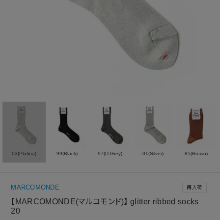
03(Platina)
99(Black)
97(D.Grey)
01(Silver)
85(Brown)
MARCOMONDE
再入荷
【MARCOMONDE(マルコモンド)】 glitter ribbed socks
20