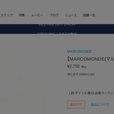
8.5 wedに会員プログラムが生まれ変わります！
フスナップ
特集
ムービー
ブログ
ニュース
店舗一覧
SALE ITEM 2BUY 10%OFF
全国送料無料｜全品正規取扱
8.5 wedに会員プログラムが生まれ変わります！
MARCOMONDE
【MARCOMONDE(マルコモンド
¥
2,750
税込
商品番号
200KGL16C
[
25
ポイント還元]
会員ランクご
返品不可
返品について