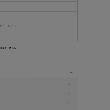
靴下・タイツ
確認下さい。
商品の撮影を行い、より商品の魅力をお届けできるよう
ら
をご覧ください。
作業で採寸しております。採寸情報について詳しくは上
をご覧ください。
ます。お届け指定日時について詳しくは
こちら
をご覧く