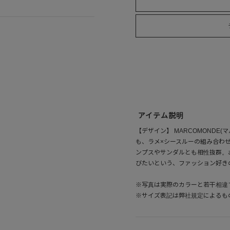
アイテム説明
【デザイン】 MARCOMONDE
も、ラメ×シースルーの組み合わ
ンプスやサンダルとも相性抜群。
びたいという、ファッション好き
※写真は実際のカラーと若干相違
※サイズ表記は弊社規定によるも