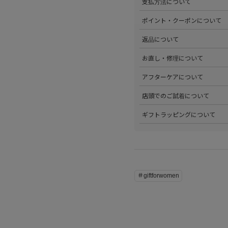
支払方法について
ださい。
>以下のお支払方法からお選び
ポイント・クーポンについて
・クレジットカード払い（VISA、M
・Amazon Pay
>商品を購入するたびに100
返品について
・PayPay
す。
・代金引換(現金のみ)
>ステータスごとに加算される
>返品可能条件を満たした商品
お直し・修理について
分割払いやご利用可能なクレジ
発行中のクーポンはマイページ
確認ください。
詳しくは
こちら
をご覧ください
>パリゴオンラインでは商品の
アフターケアについて
>修理については内容を確認さ
お問い合わせくださいませ。
>商品のアフターケアについて
店頭でのご試着について
詳しくは
こちら
をご覧ください
>会員様限定サービスとして、
ギフトラッピングについて
くは
こちら
をご覧ください。
>当店ではご希望の方にギフト
にギフトラッピング希望を選択
こちら
をご覧ください。
＃giftforwomen