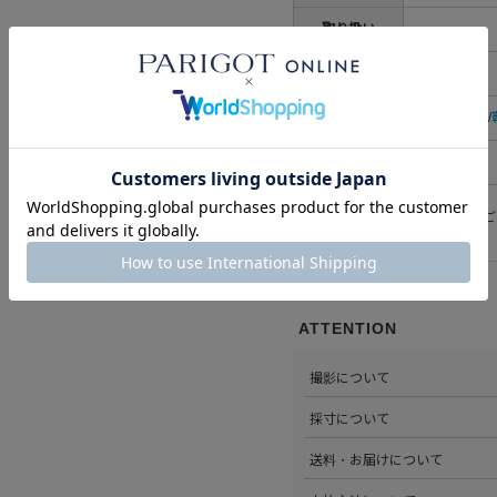
取り扱い
生産国
日本
カテゴリ
すべての小物
/
性別
レディース
※洗濯表示については
こちら
をご
ATTENTION
撮影について
>当店では自社のスタジオにて
採寸について
心がけています。詳しくは
こち
>全ての商品をひとつひとつ手
送料・お届けについて
部サイズタブか、または
こちら
>全国送料無料でお届けいたし