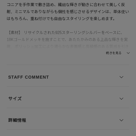
コニアを手作業で敷き詰め、繊細な輝きが動きに合わせて美しく反
射。ミニマルでありながらも個性を感じさせるデザインは、単体使い
はもちろん、重ね付けでも自由なスタイリングを楽しめます。
【素材】 リサイクルされた925スターリングシルバーをベースに、
18Kゴールドメッキを施すことで、あたたかみのある上品な輝きを実
現。ポリッシュ加工により滑らかな表面感と高級感のある質感を引き
立てています。中空構造により軽やかな着け心地を実現し、長時間で
続きを見る
も快適に着用可能。さらにニッケルフリーの低アレルギー仕様で、肌
へのやさしさにも配慮しています。ブランドを象徴するブレット型キ
ャッチで、安定感と快適さを兼ね備えています。
STAFF COMMENT
【付属】MARIA BLACK(マリアブラック)専用の保存BOXが付属しま
す。
サイズ
※本商品はシングル（片耳）販売です。ペアでご使用の場合は2点ご
購入ください。
詳細情報
※コーディネートアイテムは別売りとなります。
※写真は実際のカラーと若干相違する場合がございます。あらかじめ