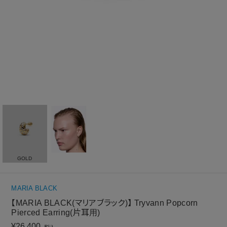
GOLD
MARIA BLACK
【MARIA BLACK(マリアブラック)】 Tryvann Popcorn
Pierced Earring(片耳用)
¥
26,400