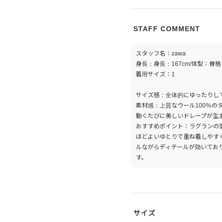
STAFF COMMENT
スタッフ名：zawa
身長：身長：167cm/体型：骨
着用サイズ：1
サイズ感：全体的にゆったりし
素材感：上質なウール100％
動くたびに美しいドレープが生
おすすめポイント：ラグランの落ち
ほどよいゆとりで重ね着しやす
ルながらディテールが効いてお
す。
サイズ