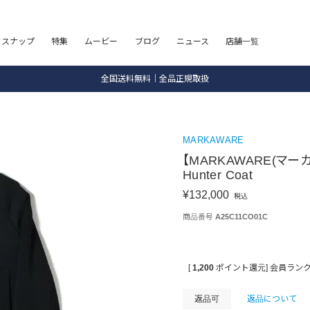
8.5 wedに会員プログラムが生まれ変わります！
SALE ITEM 2BUY 10%OFF
フスナップ
特集
ムービー
ブログ
ニュース
店舗一覧
全国送料無料｜全品正規取扱
8.5 wedに会員プログラムが生まれ変わります！
MARKAWARE
【MARKAWARE(マーカウェ
Hunter Coat
¥
132,000
税込
商品番号
A25C11CO01C
[
1,200
ポイント還元]
会員ラン
返品可
返品について