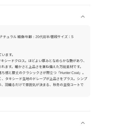
格ナチュラル 細身/年齢：20代前半/普段サイズ：S
ています。
のタキシードクロス。ほどよい厚みとなめらかな艶があり、
まれます。暖かさと上品さを兼ね備えた万能素材です。
感と膝丈のクラシックさが際立つ「Hunter Coat」。
く、タキシード生地のドレープが上品さをプラス。シンプ
り、羽織るだけで雰囲気が決まる、秋冬の主役コートで