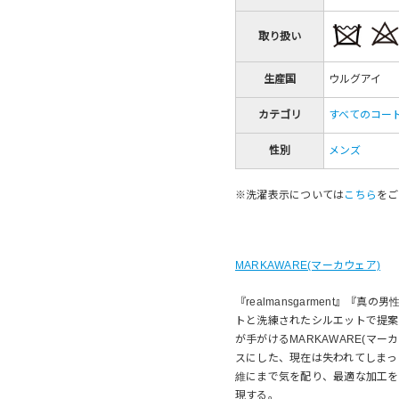
取り扱い
生産国
ウルグアイ
カテゴリ
すべてのコー
性別
メンズ
※洗濯表示については
こちら
をご
MARKAWARE(マーカウェア)
『realmansgarment』
トと洗練されたシルエットで提案
が手がけるMARKAWARE(マ
スにした、現在は失われてしまっ
維にまで気を配り、最適な加工を
現する。