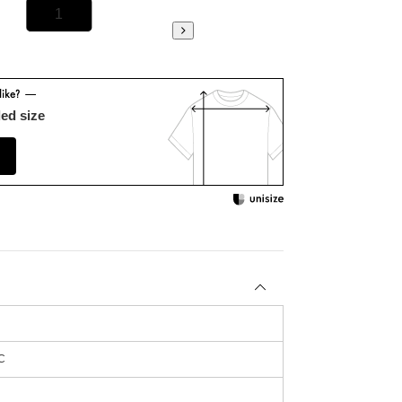
1
2
ed size
C