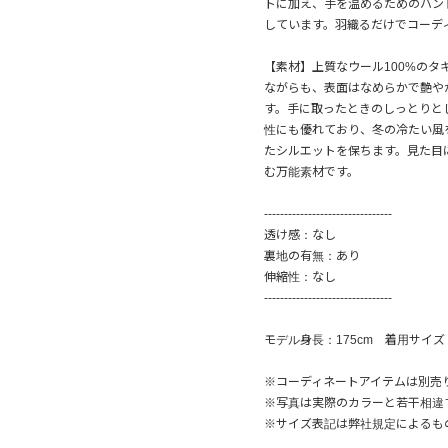
トに加え、手を温めるためのハン
しています。羽織るだけでコーデ
【素材】上質なウール100%の
ながらも、表面はなめらかで艶や
す。手に取ったときのしっとりと
性にも優れており、冬の冷たい風
たシルエットを保ちます。見た目
む万能素材です。
--------------------------------
透け感：なし
裏地の有無：あり
伸縮性：なし
--------------------------------
モデル身長：175cm 着用サイズ
※コーディネートアイテムは別売
※写真は実際のカラーと若干相違
※サイズ表記は弊社規定によるも