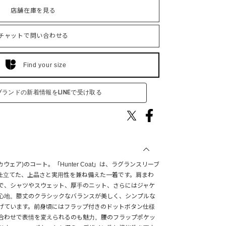
店舗在庫を見る
チャットで問い合わせる
Find your size
ブランドの新着情報をLINEで受け取る
カウェア)のコート。「Hunter Coat」は、ラグランスリーブ
仕立てた、上品さと実用性を兼ね備えた一着です。肩まわ
で、シャツやスウェット、厚手のニット、さらにはジャケ
心地。膝丈のクラシックなバランスが美しく、シンプルな
げています。前身頃にはフラップ付きのドットボタン仕様
合わせで表情を変えられるのも魅力。腰のフラップポケッ