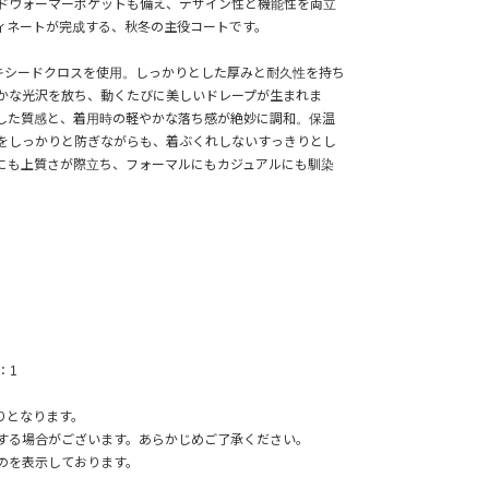
ドウォーマーポケットも備え、デザイン性と機能性を両立
ィネートが完成する、秋冬の主役コートです。
タキシードクロスを使用。しっかりとした厚みと耐久性を持ち
かな光沢を放ち、動くたびに美しいドレープが生まれま
した質感と、着用時の軽やかな落ち感が絶妙に調和。保温
をしっかりと防ぎながらも、着ぶくれしないすっきりとし
にも上質さが際立ち、フォーマルにもカジュアルにも馴染
：1
りとなります。
する場合がございます。あらかじめご了承ください。
のを表示しております。