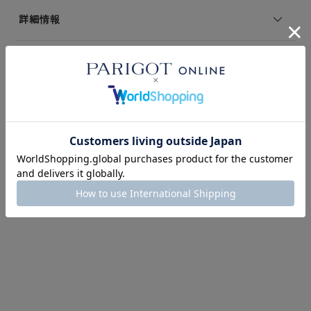
伸縮性：あり
詳細情報
--------------------------------
モデル身長：168 着用サイズ：S
ATTENTION
※コーディネートアイテムは別売りとなります。
※写真は実際のカラーと若干相違する場合がございます。あらかじめ
ご了承ください。
※サイズ表記は弊社規定によるものを表示しております。
＃washable
このアイテムを見た人はこの商品もチェックしています