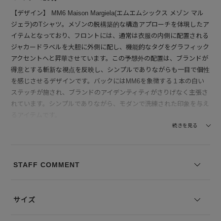
【デザイン】 MM6 Maison Margiela(エムエムシックス メゾン マル
ジェラ)のTシャツ。メゾンの脱構築的な構造アプローチを体現したア
イテムとなっており、フロントには、通常は衣服の内側に配置される
ジャカードラベルを大胆に外側に配し、機能的なタグをグラフィック
アクセントへと昇華させています。この予想外の配置は、ブランドが
得意とする斬新な視点を反映し、シンプルでありながらも一目で個性
を感じさせるデザインです。バックにはMM6を象徴する１本の白い
ステッチが施され、ブランドのアイデンティティがさりげなく主張さ
れています。シンプルでありながら、モダンで洗練された印象を与え
るアイテムです。
続きを見る
【素材】 コットンのジャージー素材を使用しており、滑らかで柔ら
かく、着心地が非常に良いです。肌に優しくフィットし、リラックス
したスタイルを楽しめます。長時間着ても快適さが続き、肌触りが良
STAFF COMMENT
いため、デイリーユースにも最適です。
--------------------------------
サイズ
透け感：なし
裏地の有無：なし