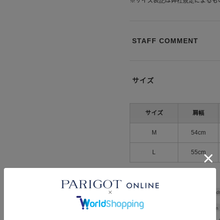
※サイズ表記は弊社規定によるも
STAFF COMMENT
サイズ
サイズ
肩幅
M
54cm
L
55cm
Shoulder wid
Width
58cm