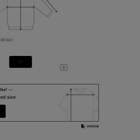
66.5cm
M
L
ed size