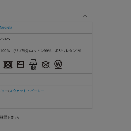
argiela
25025
ン100％ (リブ部分)コットン99％、ポリウレタン1％
トソー
/
スウェット・パーカー
確認下さい。