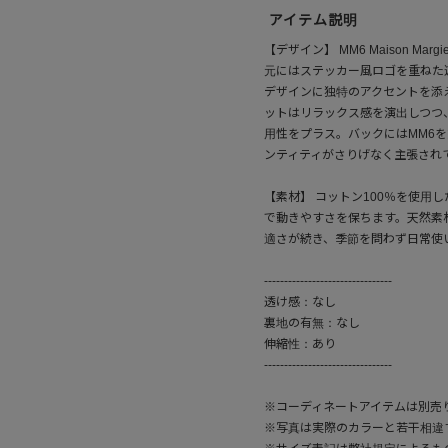
アイテム説明
【デザイン】 MM6 Maison M
元にはステッカー風ロゴを重ねた
デザインに独特のアクセントを添
ットはリラックス感を演出しつつ
用性をプラス。バックにはMM6
ンティティがさりげなく主張され
【素材】 コットン100％を使用
で動きやすさを保ちます。天然素
適さが続き、季節を問わず日常使
--------------------------------
透け感：なし
裏地の有無：なし
伸縮性：あり
--------------------------------
※コーディネートアイテムは別売
※写真は実際のカラーと若干相違