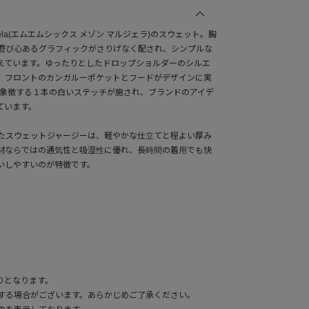
argiela(エムエムシックス メゾン マルジェラ)のスウェット。胸
遊び心あるグラフィックがさりげなく配され、シンプルな
えています。ゆったりとしたドロップショルダーのシルエ
、フロントのカンガルーポケットとフードがデザインに実
を象徴する１本の白いステッチが施され、ブランドのアイデ
ています。
したスウェットジャージーは、軽やかな仕立てと程よい厚み
材ならではの通気性と吸湿性に優れ、長時間の着用でも快
いしやすいのが特徴です。
りとなります。
する場合がございます。あらかじめご了承ください。