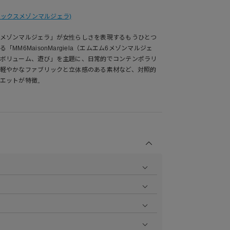
ムエムシックスメゾンマルジェラ)
メゾンマルジェラ」が女性らしさを表現するもうひとつ
MM6MaisonMargiela（エムエム6メゾンマルジェ
ボリューム、遊び」を主題に、日常的でコンテンポラリ
軽やかなファブリックと立体感のある素材など、対照的
エットが特徴。
商品の撮影を行い、より商品の魅力をお届けできるよう
ら
をご覧ください。
作業で採寸しております。採寸情報について詳しくは上
をご覧ください。
ます。お届け指定日時について詳しくは
こちら
をご覧く