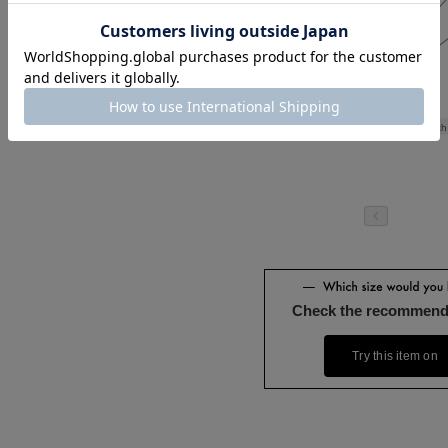
Length
Check the recommend
Try this item on