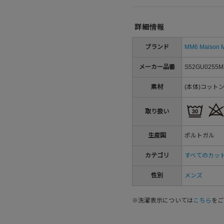
詳細情報
ブランド
MM6 Maison M
メーカー品番
S52GU0255M
素材
(本体)コット
取り扱い
生産国
ポルトガル
カテゴリ
すべてのカッ
性別
メンズ
※洗濯表示については
こちら
をご