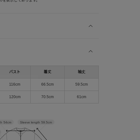
のを表示しております。
バスト
着丈
袖丈
116cm
66.5cm
59.5cm
120cm
70.5cm
61cm
Sleeve length
59.5cm
th
54cm