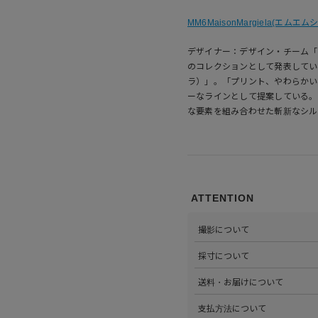
MM6MaisonMargiela(エ
デザイナー：デザイン・チーム「
のコレクションとして発表している「
ラ）」。「プリント、やわらかい
ーなラインとして提案している。
な要素を組み合わせた斬新なシル
ATTENTION
撮影について
>当店では自社のスタジオにて
採寸について
心がけています。詳しくは
こち
>全ての商品をひとつひとつ手
送料・お届けについて
部サイズタブか、または
こちら
>全国送料無料でお届けいたし
支払方法について
ださい。