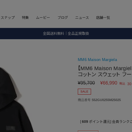
8.5 wedに会員プログラムが生まれ変わります！
フスナップ
特集
ムービー
ブログ
ニュース
店舗一覧
SALE ITEM 2BUY 10%OFF
全国送料無料｜全品正規取扱
8.5 wedに会員プログラムが生まれ変わります！
MM6 Maison Margiela
【MM6 Maison Mar
コットン スウェット フ
¥
95,700
¥
66,990
税込
30
SALE
商品番号
S52GU0255M25025
[
609
ポイント還元]
会員ランク