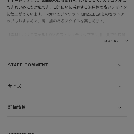
ィネートできます。表面感のある素材を用いることで、カジュアルに
もきれいめにも対応でき、日常使いに活躍する汎用性の高いデザイン
に仕上がっています。同素材のジャケット(MN261B19)とのセットア
ップもおすすめで、統一感のあるスタイルを楽しめます。
【素材】ポリエステル100％のストレッチサップを使用。夏でも快適
な高機能素材で、微細な穴を設けた通気構造により抜群の通気性を保
続きを見る
ちつつ、麻の風合いを再現したドライタッチが快適な肌離れを実現し
ます。UVカットや防シワ性、撥水性、ストレッチ、ウォッシャブル
機能など多彩な性能を備え、機能性とデザイン性を両立させた次世代
STAFF COMMENT
の快適素材です。真夏でも快適に着用できる、次世代の快適素材が機
能派に嬉しい一着です。
サイズ
--------------------------------
透け感：なし
裏地の有無：なし
詳細情報
伸縮性：なし
--------------------------------
モデル身長：168 着用サイズ：M