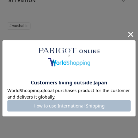
ATTENTION
※コーディネートアイテムは別売りとなります。
※写真は実際のカラーと若干相違する場合がございます。あらかじめ
ご了承ください。
＃washable
※サイズ表記は弊社規定によるものを表示しております。
このアイテムを見た人はこの商品もチェックしています