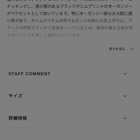
ドッキングし、透け感のあるブラックデニムプリントのオーガンジー
がアクセントとして効いています。特にオーガンジー部分は大胆に透
け感があり、デニムアイテムの中でもエッジの効いた仕上がりに。ブ
ラックの同色ステッチで全体をシックにまとめ、素材の異なる部分同
士のバランスを美しく調和させています。
【素材】素材は綿とリヨセルを混紡した中国製デニムで、柔らかな風
続きを見る
合いが特徴です。ムラ糸を使用しているため、混紡でも本格的なデニ
ムらしい表情が楽しめます。製品後にワンウォッシュ加工を施し、こ
なれた質感に仕上げています。別布のオーガンジーはマルチフィラメ
STAFF COMMENT
ント糸を使い、洗いをかけたブラックデニムの転写プリントで仕上げ
られており、真っ黒過ぎず素材感のコントラストが程よく抑えられて
います。洗濯機洗いも可能ですが、アイロン仕上げでデニムとオーガ
サイズ
ンジーの質感差を美しく保つことをおすすめします。
--------------------------------
詳細情報
透け感：あり
裏地の有無：なし
伸縮性：なし