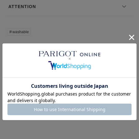
--------------------------------
ATTENTION
モデル身長：168 着用サイズ：OS
※コーディネートアイテムは別売りとなります。
＃washable
※写真は実際のカラーと若干相違する場合がございます。あらかじめ
ご了承ください。
※サイズ表記は弊社規定によるものを表示しております。
このアイテムを見た人はこの商品もチェックしています