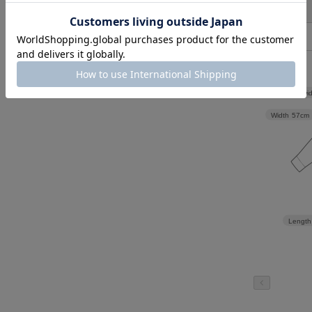
サイズ
肩幅
FREE
57cm
Shoulder wi
Width
57cm
Length