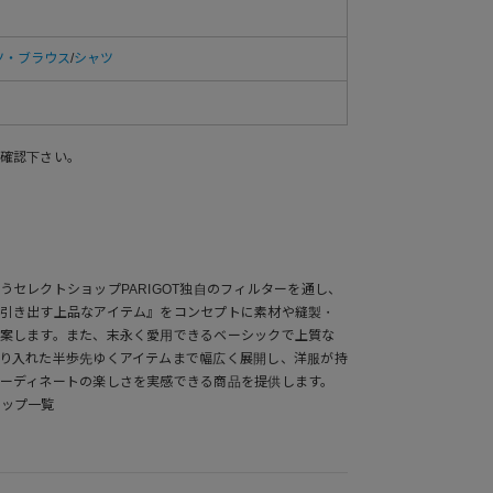
ツ・ブラウス
/
シャツ
確認下さい。
セレクトショップPARIGOT独自のフィルターを通し、
引き出す上品なアイテム』をコンセプトに素材や縫製・
案します。また、末永く愛用できるベーシックで上質な
り入れた半歩先ゆくアイテムまで幅広く展開し、洋服が持
ーディネートの楽しさを実感できる商品を提供します。
ナップ一覧