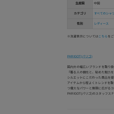
生産国
中国
カテゴリ
すべてのシャ
性別
レディース
※洗濯表示については
こちら
をご
PARIGOT(パリゴ)
国内外の幅広いブランドを取り扱う
『着る人の個性と、秘めた魅力を
シルエットにこだわった商品を提
アイテムから程よくトレンドを取
つ偉大なパワーと無限に広がるコ
PARIGOT(パリゴ)のスタッフス