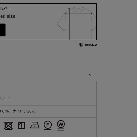
ed size
S-CLC
８０％、ナイロン20％