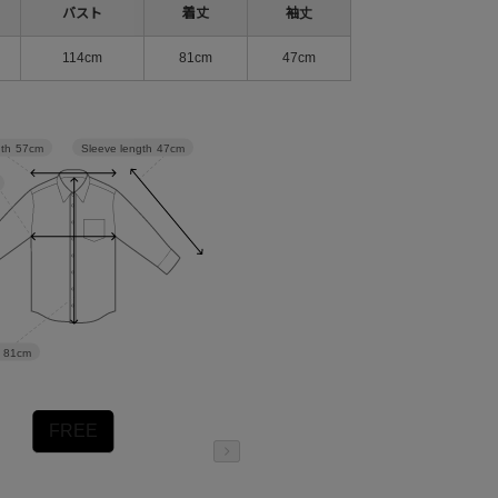
バスト
着丈
袖丈
114cm
81cm
47cm
Sleeve length
47cm
dth
57cm
81cm
FREE