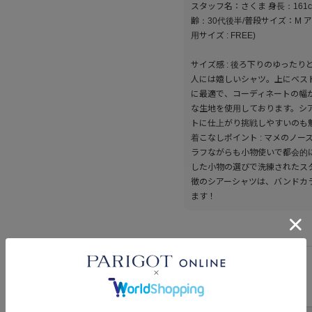
スタッフ名：さくま 身長：161
齢：30代後半/普段サイズ：M アイ
用サイズ : FREE)
サイズ感 : 後ろ下りのゆった
人には嬉しいシャツ。上にベス
に最適で、コーディネートの幅が
な生地を使用しております。シ
トに仕上がり挑戦しやすいのも
着こなしポイント : マメのノ
ラフながらも小物使いで都会的
した小物の選びで洗練されたスタ
徴のシアーシャツは、バンドカ
ます！
サイズ