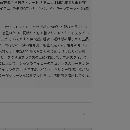
cm/体型：骨格ストレート(ナチュラルMIX)腰張り細身/年
テム : PARIGOT(パリゴ) バンドカラーシアーシャツ (着
りとしたシルエットで、ヒップがすっぽりと隠れる長さが大
トを重ねたり、羽織りとして着たり、レイヤードスタイル
広がる１枚です！ 素材感 : 程よい透け感の柔らかく上品
アー素材なので深い色も夏でも重く見えず、色ものもソフ
魅力です！手洗い可能で今からの季節にぴったりな質感。
ースリーブの別注ブラウスの上に羽織ってデニムスタイルで
に仕上げて。シャツのネイビーのニュアンスカラーを活か
イリングに。 おすすめポイント : ヘルシーな透け感が特
ラーがクリーンな印象で女性らしい雰囲気を演出してくれ