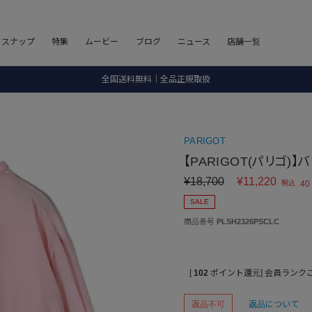
フスナップ
特集
ムービー
ブログ
ニュース
店舗一覧
8.5 wedに会員プログラムが生まれ変わります！
SALE ITEM 2BUY 10%OFF
全国送料無料｜全品正規取扱
PARIGOT
8.5 wedに会員プログラムが生まれ変わります！
【PARIGOT(パリゴ)
¥
18,700
¥
11,220
税込
40
SALE
商品番号
PLSH2326PSCLC
[
102
ポイント還元]
会員ランク
返品不可
返品について