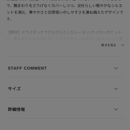
で、腕まわりをさりげなくカバーしつつ、女性らしい軽やかなシルエ
ットを演出。華やかさと日常使いのしやすさを兼ね備えたデザインで
す。
【素材】ドライタッチでさらさらとしたレーヨン×ナイロンのニット
と、柔らかくしなやかなポリエステルチュールのコンビネーション素
材を使用。ニット部分は軽くて肌触りがよく、通気性があり快適な着
続きを見る
心地。チュールは程よく透け感があり、ギャザーの立体感と柔らかい
表情を生み出します。見た目にも上品で華やかさがあり、着こなしの
アクセントとして存在感を発揮します。
STAFF COMMENT
--------------------------------
透け感：なし
サイズ
裏地の有無：なし
伸縮性：あり
--------------------------------
詳細情報
※写真は実際のカラーと若干相違する場合がございます。あらかじめ
ご了承ください。