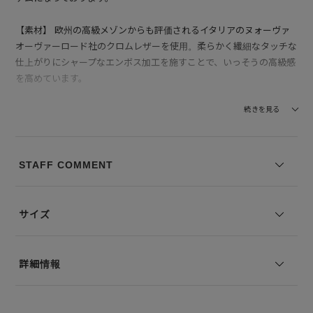
【素材】 欧州の高級メゾンからも評価されるイタリアのヌォーヴァ
オーヴァーロード社のクロムレザーを使用。柔らかく繊細なタッチな
仕上がりにシャープなエンボス加工を施すことで、いっそうの高級感
を高めています。
※写真は実際のカラーと若干相違する場合がございます。あらかじめ
続きを見る
ご了承ください。
※サイズ表記は弊社規定によるものを表示しております。
STAFF COMMENT
サイズ
詳細情報