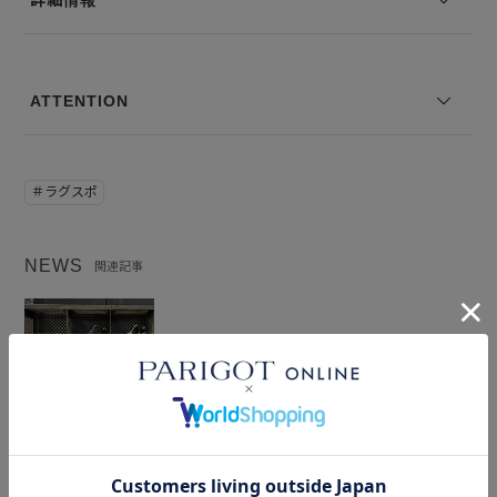
ATTENTION
＃ラグスポ
NEWS
関連記事
広島店メンズに【PIERRE HARDY(ピエール
アルディ) 】がついに入荷！当社100周年を記
念したスペシャルモデルや大人気モデルまで揃
えた豊富なラインナップ！
2025.09.29
BLOG