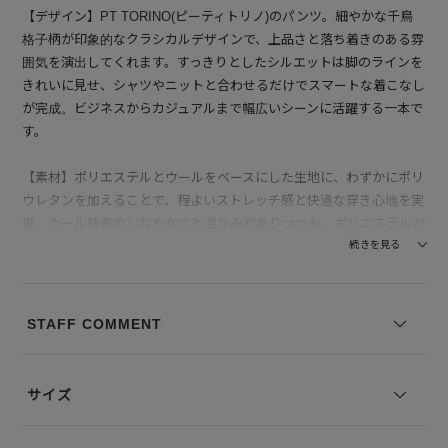
【デザイン】PT TORINO(ピーティトリノ)のパンツ。細やかな千鳥
格子柄が印象的なクラシカルデザインで、上品さと落ち着きのある雰
囲気を演出してくれます。すっきりとしたシルエットは脚のラインを
きれいに見せ、シャツやニットと合わせるだけでスマートな着こなし
が完成。ビジネスからカジュアルまで幅広いシーンに活躍する一本で
す。
【素材】ポリエステルとウールをベースにした生地に、わずかにポリ
ウレタンを加えることで、程よいストレッチ感と快適な穿き心地を実
現。ウール特有のしなやかさと温かみがありつつも、ポリエステルが
加わることで軽やかでシワになりにくいのが特徴です。触れるとさら
続きを見る
りとした感触で、見た目には落ち着いた上質感を漂わせます。長時間
の着用でも型崩れしにくく、シーズンを問わず頼れる一本です。
STAFF COMMENT
--------------------------------
透け感：なし
裏地の有無：なし
サイズ
伸縮性：ややあり
--------------------------------