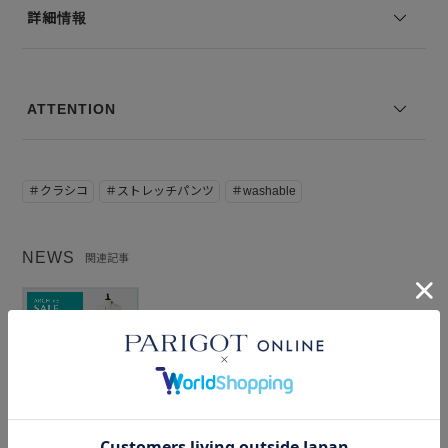
詳細情報
モデル身長：175 着用サイズ：50
※コーディネートアイテムは別売りとなります。
※写真は実際のカラーと若干相違する場合がございます。あらかじめ
ATTENTION
ご了承ください。
※サイズ表記は弊社規定によるものを表示しております。
＃クラシコ
＃ストレッチパンツ
＃washable
NEWS
関連記事
ARCHIVE SALE CLASSICO -あなたサイズ
を、今だけの特別価格で。-
2026.05.03
特集