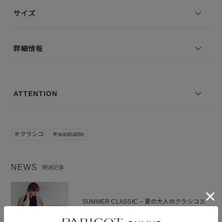
サイズ
モデル身長：178cm 着用サイズ：50
※コーディネートアイテムは別売りとなります。
詳細情報
※写真は実際のカラーと若干相違する場合がございます。あらかじめ
ご了承ください。
※サイズ表記は弊社規定によるものを表示しております。
ATTENTION
＃クラシコ
＃washable
NEWS
関連記事
SUMMER CLASSIC – 夏の大人のクラシコス
タイル –