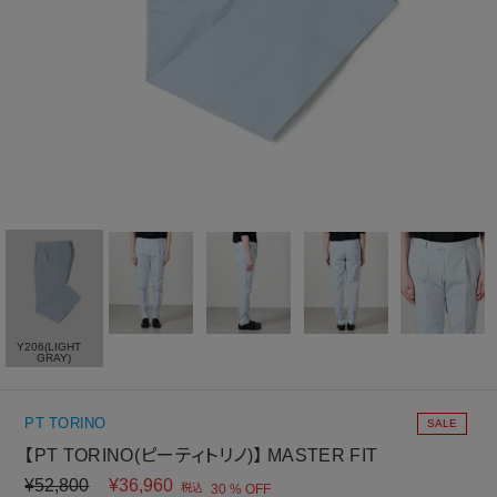
Y206(LIGHT
GRAY)
PT TORINO
SALE
【PT TORINO(ピーティトリノ)】 MASTER FIT
¥
52,800
¥
36,960
税込
30 % OFF