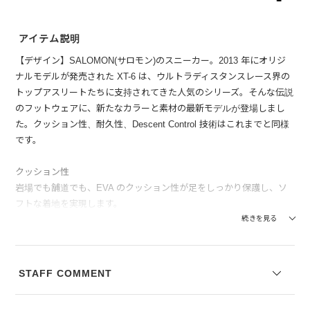
アイテム説明
【デザイン】SALOMON(サロモン)のスニーカー。2013 年にオリジ
ナルモデルが発売された XT-6 は、ウルトラディスタンスレース界の
トップアスリートたちに支持されてきた人気のシリーズ。そんな伝説
のフットウェアに、新たなカラーと素材の最新モデルが登場しまし
た。クッション性、耐久性、Descent Control 技術はこれまでと同様
です。
クッション性
岩場でも舗道でも、EVA のクッション性が足をしっかり保護し、ソ
フトな着地を実現します。
続きを見る
耐久性を高めた軽量構造
丈夫な TPU フィルムとメッシュを組み合わせた軽量でスリムな構造
は、耐久性抜群です。
STAFF COMMENT
長距離向けの安定性