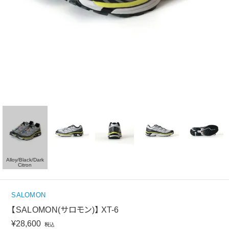
Alloy/Black/Dark
Citron
SALOMON
【SALOMON(サロモン)】 XT-6
¥
28,600
税込