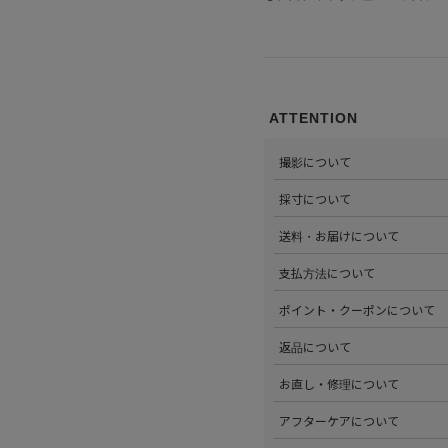
ATTENTION
撮影について
>当店では自社のスタジオにて
採寸について
心がけています。詳しくは
こち
>全ての商品をひとつひとつ手
送料・お届けについて
部サイズタブか、または
こちら
>全国送料無料でお届けいたし
支払方法について
ださい。
>以下のお支払方法からお選び
ポイント・クーポンについて
・クレジットカード払い（VISA、M
・Amazon Pay
>商品を購入するたびに100
返品について
・PayPay
す。
・代金引換(現金のみ)
>ステータスごとに加算される
>返品可能条件を満たした商品
お直し・修理について
分割払いやご利用可能なクレジ
発行中のクーポンはマイページ
確認ください。
詳しくは
こちら
をご覧ください
>パリゴオンラインでは商品の
アフターケアについて
>修理については内容を確認さ
お問い合わせくださいませ。
>商品のアフターケアについて