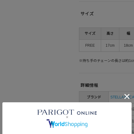
サイズ
サイズ
高さ
幅
FREE
17cm
18cm
※持ち手のチェーンの長さは約1c
詳細情報
ブランド
STELLA McC
メーカー品番
391698W913
素材
ポリエステル1
お手入れの際