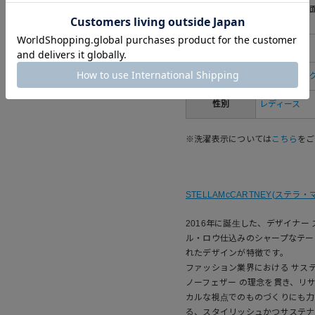
取り扱い
拭きます。表
さい。
生産国
イタリア
カテゴリ
すべてのバッ
性別
レディース
※洗濯表示については
こちら
をご
STELLAMcCARTNEY(ステラ
2016年に誕生した、デザイナー
ル・ロウ仕込みのシャープなテー
れたデザインが特徴です。
ファッション業界における サス
ノーフェザー の理念を貫き、リ
カルな視点でのものづくりにも力
る、スタイリッシュかつサステナ