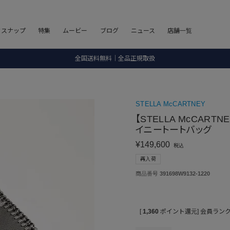
8.5 wedに会員プログラムが生まれ変わります！
フスナップ
特集
ムービー
ブログ
ニュース
店舗一覧
SALE ITEM 2BUY 10%OFF
全国送料無料｜全品正規取扱
8.5 wedに会員プログラムが生まれ変わります！
STELLA McCARTNEY
【STELLA McCART
イニートートバッグ
¥
149,600
税込
再入荷
商品番号
391698W9132-1220
[
1,360
ポイント還元]
会員ラン