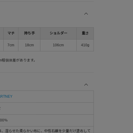
マチ
持ち手
ショルダー
重さ
7cm
18cm
106cm
410g
m程個体差があります。
ARTNEY
2
00％
は、湿らせた柔らかい布に、中性石鹸を少量だけ塗布して