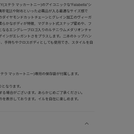
EY(ステラ マッカートニー)のアイコニックな“Falabella”シ
携帯電話や財布といった必需品が入る最適なサイズ感で
のダイヤモンドカットチェーンとグレイン加工のヴィーガ
柔らかなボディが特徴。マグネット式スナップ留めや、フ
となるエングレーブロゴ入りのルテニウムメダリオンチャ
ザインがエレガントさをプラスします。二本のトップハン
で、手持ちやクロスボディとしても使用でき、スタイルを自
EY(ステラ マッカートニー)専用の保存袋が付属します。
りとなります。
する場合がございます。あらかじめご了承ください。
のを表示しております。イルを自在に楽しめます。