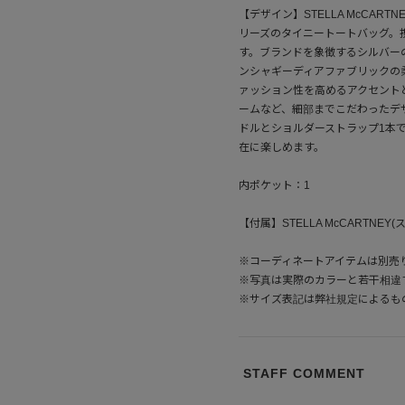
【デザイン】STELLA McCARTN
リーズのタイニートートバッグ。
す。ブランドを象徴するシルバー
ンシャギーディアファブリックの
ァッション性を高めるアクセント
ームなど、細部までこだわったデ
ドルとショルダーストラップ1本
在に楽しめます。
内ポケット：1
【付属】STELLA McCARTN
※コーディネートアイテムは別売
※写真は実際のカラーと若干相違
※サイズ表記は弊社規定によるも
STAFF COMMENT