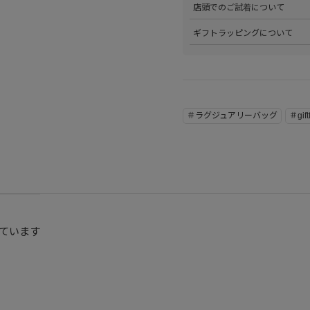
店頭でのご試着について
詳しくは
こちら
をご覧ください
>会員様限定サービスとして、
ギフトラッピングについて
くは
こちら
をご覧ください。
>当店ではご希望の方にギフト
にギフトラッピング希望を選択
こちら
をご覧ください。
＃ラグジュアリーバッグ
＃gif
ています