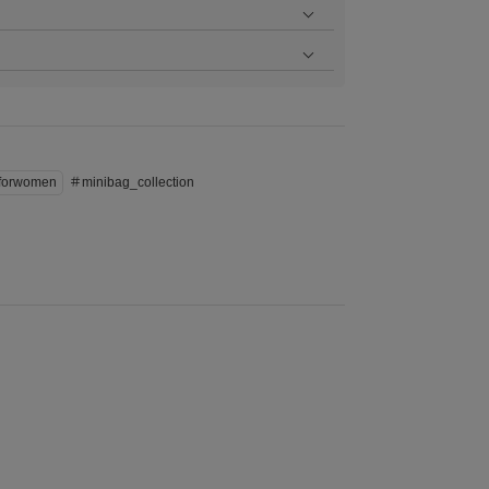
。
店頭取り寄せのご試着サービスを承っております。詳し
ラッピングを承っております。ご希望の場合はご注文時
してください。ギフトラッピングの種類におきましては
tforwomen
＃minibag_collection