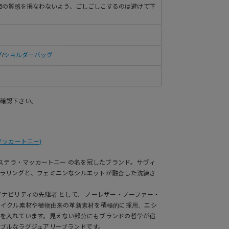
面の質感を損なわないよう、ごしごしこするのは避けて下
グ
/
ショルダーバッグ
確認下さい。
・マッカートニー)
 ステラ・マッカートニー の名を冠したブランド。サヴィ
ラリングと、フェミニンなシルエットが融合した洗練さ
テナビリティの先駆者 として、 ノーレザー・ノーファー・
サイクル素材や植物由来の革新素材を積極的に採用。エシ
を入れています。見えない部分にもブランドの哲学が宿
ブルなラグジュアリーブランドです。