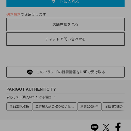
カートに入れる
送料無料
でお届けします
店舗在庫を見る
チャットで問い合わせる
このブランドの新着情報をLINEで受け取る
PARIGOT AUTHENTICITY
安心してご購入いただける理由
全品正規取扱
並行輸入品の取り扱いなし
創業100周年
全国9店舗のセレ