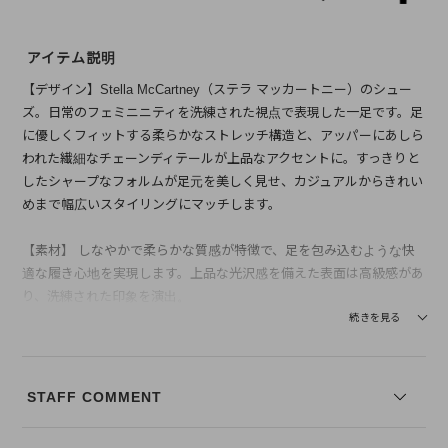
アイテム説明
【デザイン】Stella McCartney（ステラ マッカートニー）のシュー
ズ。日常のフェミニニティを洗練された視点で表現した一足です。足
に優しくフィットする柔らかなストレッチ構造と、アッパーにあしら
われた繊細なチェーンディテールが上品なアクセントに。すっきりと
したシャープなフォルムが足元を美しく見せ、カジュアルからきれい
めまで幅広いスタイリングにマッチします。
【素材】 しなやかで柔らかな質感が特徴で、足を包み込むような快
適な履き心地を実現します。上品な光沢感を備えた表面は高級感があ
り、洗練された印象を演出。
続きを見る
※写真は実際のカラーと若干相違する場合がございます。あらかじめ
ご了承ください。
※サイズ表記は弊社規定によるものを表示しております。
STAFF COMMENT