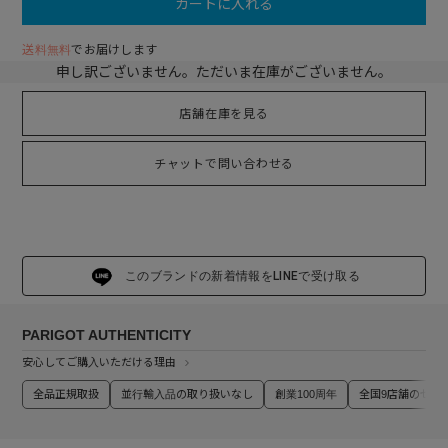
カートに入れる
送料無料
でお届けします
申し訳ございません。ただいま在庫がございません。
店舗在庫を見る
チャットで問い合わせる
このブランドの新着情報をLINEで受け取る
PARIGOT AUTHENTICITY
安心してご購入いただける理由
全品正規取扱
並行輸入品の取り扱いなし
創業100周年
全国9店舗のセレ