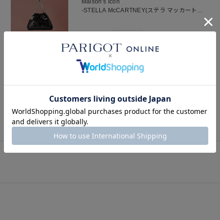
Maison’s Icon
-STELLA McCARTNEY(ステラ マッカートニ
ー) Falabella-
2025.11.15
FEATURE
vol.4｜ずっと憧れて、今は欠かせない存在に。
「STELLA McCARTNEY(ステラ マッカートニ
ー) ファラベラ タイニートート」＃25AW
2025.08.09
BLOG
SNAP
関連スナップ