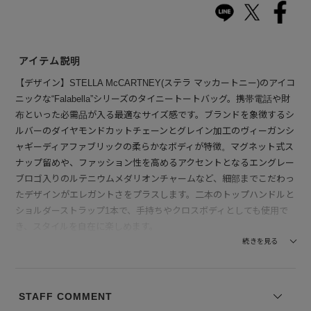
アイテム説明
【デザイン】STELLA McCARTNEY(ステラ マッカートニー)のアイコ
ニックな“Falabella”シリーズのタイニートートバッグ。携帯電話や財
布といった必需品が入る最適なサイズ感です。ブランドを象徴するシ
ルバーのダイヤモンドカットチェーンとグレイン加工のヴィーガンシ
ャギーディアファブリックの柔らかなボディが特徴。マグネット式ス
ナップ留めや、ファッション性を高めるアクセントとなるエングレー
ブロゴ入りのルテニウムメダリオンチャームなど、細部までこだわっ
たデザインがエレガントさをプラスします。二本のトップハンドルと
ショルダーストラップ1本で、手持ちやクロスボディとしても使用で
き、スタイルを自在に楽しめます。
続きを見る
内ポケット：1
【付属】STELLA McCARTNEY(ステラ マッカートニー)専用の保存
STAFF COMMENT
袋が付属します。