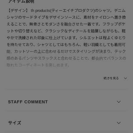
アイテム説明
【デザイン】 th products(ティーエイチプロダクツ)のシャツ。デニム
シャツのサードタイプをデザインソースに、素材をナイロンへ置き換
えることで、無骨さとモダンさを融合させた一着です。フラップポケ
ットや切り替えなど、クラシックなディテールを踏襲しながらも、軽
やかで洗練された印象に仕上げています。シルエットは程よくゆとり
を持たせており、シャツとしてはもちろん、軽い羽織としても着用可
能。カットソーの上に合わせるだけでスタイリングが決まり、テック
感のあるパンツやスラックスと合わせることで、都会的でバランスの
取れたコーディネートを楽しめます。
【素材】 ナイロン、ポリウレタンを混紡したストレッチ素材を使
続きを見る
用。ナイロン糸とポリウレタン糸の縮率差によって生まれる、表面の
独特なシワ感が視覚的なアクセントになっています。薄くて軽く、程
よい弾力を感じる素材感で、着用時も動きやすくストレスを感じにく
STAFF COMMENT
いのが魅力。見た目はマットでシャープな印象ながら、後加工による
撥水性を備えており、多少の雨であれば水を弾く実用性も兼ね備えた
機能面にも配慮された素材です。
サイズ