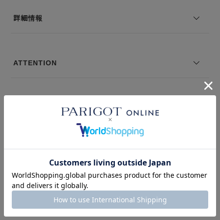
--------------------------------
透け感：なし
詳細情報
裏地の有無：なし
伸縮性：あり
--------------------------------
ATTENTION
モデル身長： 着用サイズ：2
※コーディネートアイテムは別売りとなります。
※写真は実際のカラーと若干相違する場合がございます。あらかじめ
＃デザイナーズ
＃雨の日・UVケア
ご了承ください。
※サイズ表記は弊社規定によるものを表示しております。
このアイテムを見た人はこの商品もチェックしています