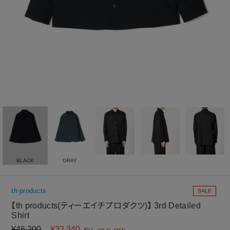
BLACK
GRAY
th products
SALE
【th products(ティーエイチプロダクツ)】 3rd Detailed
Shirt
¥
46,200
¥
32,340