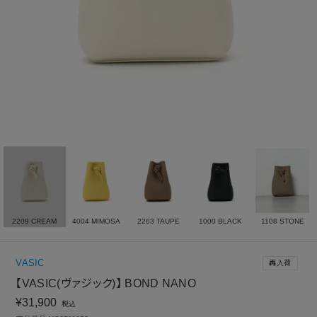
2209 CREAM
4004 MIMOSA
2203 TAUPE
1000 BLACK
1108 STONE
VASIC
再入荷
【VASIC(ヴァジック)】 BOND NANO
¥
31,900
税込