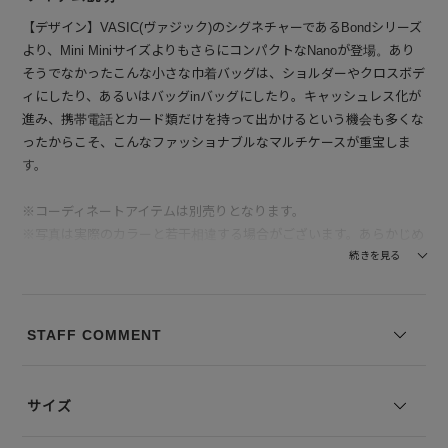
【デザイン】VASIC(ヴァジック)のシグネチャーであるBondシリーズ
より、Mini MiniサイズよりもさらにコンパクトなNanoが登場。あり
そうでなかったこんな小さな巾着バッグは、ショルダーやクロスボデ
ィにしたり、あるいはバッグinバッグにしたり。キャッシュレス化が
進み、携帯電話とカード類だけを持って出かけるという機会も多くな
ったからこそ、こんなファッショナブルなマルチケースが重宝しま
す。
※コーディネートアイテムは別売りとなります。
※写真は実際のカラーと若干相違する場合がございます。あらかじめ
ご了承ください。
続きを見る
※サイズ表記は弊社規定によるものを表示しております。
STAFF COMMENT
サイズ