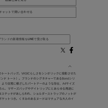
店舗在庫を見る
チャットで問い合わせる
ブランドの新着情報をLINEで受け取る
ク)のトートバッグ。VASICらしさをシンボリックに投影させた
e（ボンド トート）。ブランドのシグネチャーであるBondシリ
、より日常に根ざしたパートナーのような存在。A4サイズ
ろん、マザーズバッグやデイトリップにとあらゆる用途に
はステッチがあしらわれ、ショルダーストラップのノットが
はポケットつき。くすみのあるヌードはマチュアな大人のイ