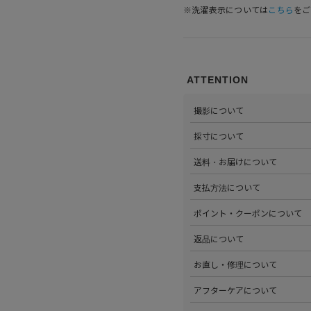
※洗濯表示については
こちら
をご
ATTENTION
撮影について
>当店では自社のスタジオにて
採寸について
心がけています。詳しくは
こち
>全ての商品をひとつひとつ手
送料・お届けについて
部サイズタブか、または
こちら
>全国送料無料でお届けいたし
支払方法について
ださい。
>以下のお支払方法からお選び
ポイント・クーポンについて
・クレジットカード払い（VISA、M
・Amazon Pay
>商品を購入するたびに100
返品について
・PayPay
す。
・代金引換(現金のみ)
>ステータスごとに加算される
>返品可能条件を満たした商品
お直し・修理について
分割払いやご利用可能なクレジ
発行中のクーポンはマイページ
確認ください。
詳しくは
こちら
をご覧ください
>パリゴオンラインでは商品の
アフターケアについて
>修理については内容を確認さ
お問い合わせくださいませ。
>商品のアフターケアについて