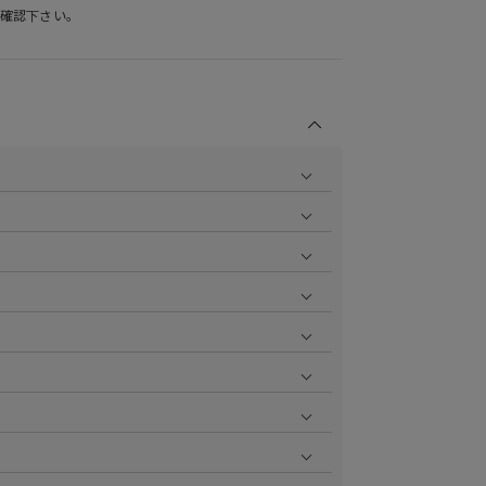
確認下さい。
商品の撮影を行い、より商品の魅力をお届けできるよう
ら
をご覧ください。
作業で採寸しております。採寸情報について詳しくは上
をご覧ください。
ます。お届け指定日時について詳しくは
こちら
をご覧く
いただけます。
aster、JCB、AMEX、Diners）
円で1ポイント加算される会員限定のポイントシステムで
ポイント付与率が異なります。
については返品を承っております。詳しくは
こちら
をご
ットカードなど詳しくは
こちら
をご覧ください。
よりご確認いただけます。
。
お直しは承っておりません。
せていただきますので、まずはカスタマーサポートまで
は、詳しくは
こちら
をご覧ください。