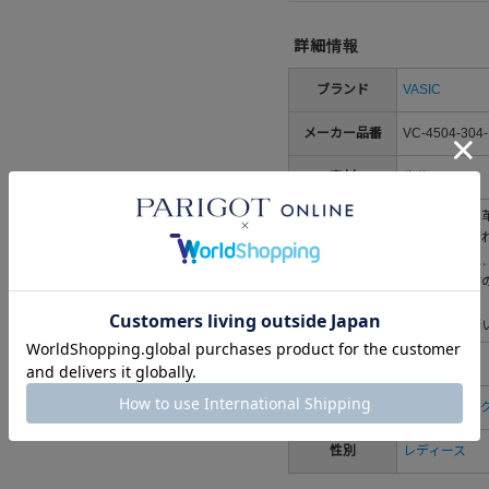
詳細情報
ブランド
VASIC
メーカー品番
VC-4504-304
素材
牛革
この製品は、
ラ、キズ、汚
皮革の特性上
取り扱い
合があります
け下さい。
通気の良い暗
生産国
中国
カテゴリ
すべてのバッ
性別
レディース