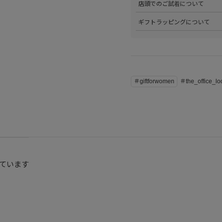
店頭でのご試着について
詳しくは
こちら
をご覧ください
>会員様限定サービスとして、
ギフトラッピングについて
くは
こちら
をご覧ください。
>当店ではご希望の方にギフト
にギフトラッピング希望を選択
こちら
をご覧ください。
＃giftforwomen
＃the_office_lo
ています