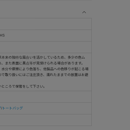
-HS
革本来の独特な風合いを活かしているため、多少の色ム
れ、また表面に黒点等が見受けられる場合があります。
、水分や摩擦により色落ち、他製品への色移りが起こる場
ので取り扱いにはご注意頂き、濡れたままでの放置はお避
いところで保管をして下さい。
グ
/
トートバッグ