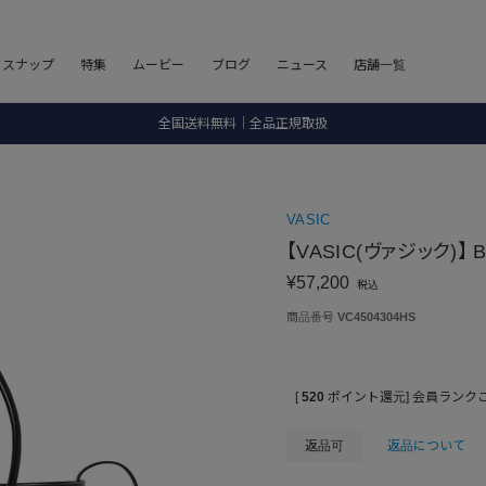
8.5 wedに会員プログラムが生まれ変わります！
フスナップ
特集
ムービー
ブログ
ニュース
店舗一覧
SALE ITEM 2BUY 10%OFF
全国送料無料｜全品正規取扱
8.5 wedに会員プログラムが生まれ変わります！
VASIC
【VASIC(ヴァジック)】 
¥
57,200
税込
商品番号
VC4504304HS
[
520
ポイント還元]
会員ランク
返品可
返品について