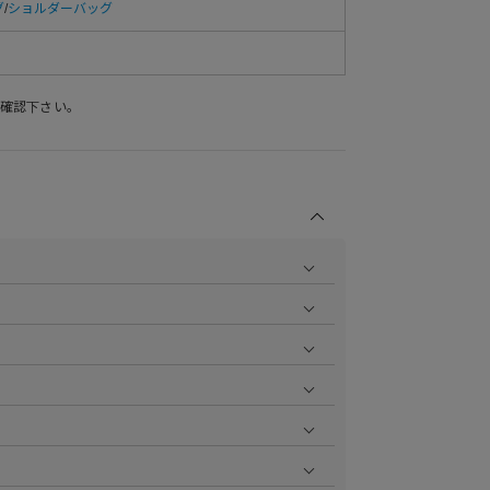
グ
/
ショルダーバッグ
確認下さい。
商品の撮影を行い、より商品の魅力をお届けできるよう
ら
をご覧ください。
作業で採寸しております。採寸情報について詳しくは上
をご覧ください。
ます。お届け指定日時について詳しくは
こちら
をご覧く
いただけます。
aster、JCB、AMEX、Diners）
円で1ポイント加算される会員限定のポイントシステムで