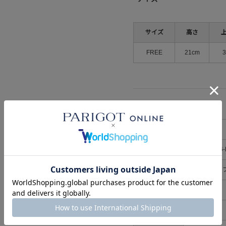
サイズ
高さ
FREE
21cm
3
詳細情報
ブランド
VASIC
メーカー品番
VC-4511-326
素材
牛床革、エコ
取り扱い
生産国
中国