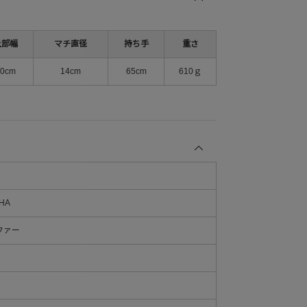
上部幅
マチ直径
持ち手
重さ
0cm
14cm
65cm
610ｇ
-HA
ファー