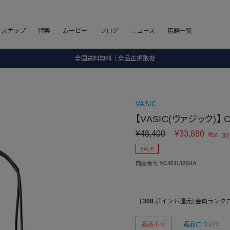
8.5 wedに会員プログラムが生まれ変わります！
フスナップ
特集
ムービー
ブログ
ニュース
店舗一覧
SALE ITEM 2BUY 10%OFF
全国送料無料｜全品正規取扱
8.5 wedに会員プログラムが生まれ変わります！
VASIC
【VASIC(ヴァジック)】 
¥
48,400
¥
33,880
税込
30
SALE
商品番号
VC4511326HA
[
308
ポイント還元]
会員ランク
返品不可
返品について