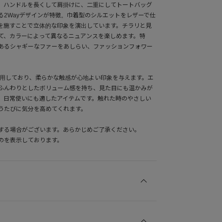
。ハンドルを長くして肩掛けに、二重にしてトートバッグ
る2Wayデザインが特徴。巾着型のシルエットをレザーで仕
を施すことで立体的な印象を演出しています。チラリと見
て、カラーによって異なるニュアンスを楽しめます。特
あるシャギーなファーをあしらい、ファッションフォワー
使用しており、柔らかな触感が心地よい印象を与えます。エ
ふんわりとしたボリューム感を持ち、見た目にも温かみが
、日常使いにも適したアイテムです。触れた時のやさしい
うたびに気分を高めてくれます。
する場合がございます。あらかじめご了承ください。
のを表示しております。