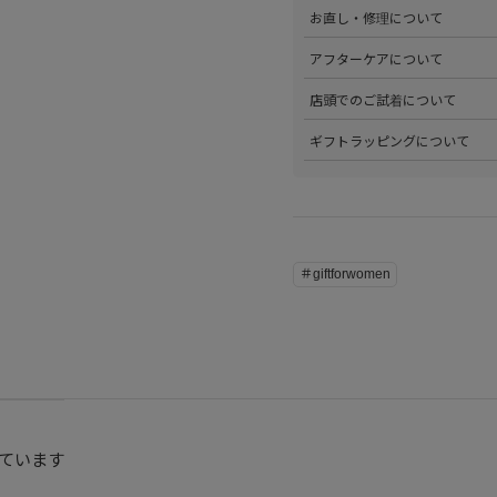
・代金引換(現金のみ)
>ステータスごとに加算される
>返品可能条件を満たした商品
お直し・修理について
分割払いやご利用可能なクレジ
発行中のクーポンはマイページ
確認ください。
詳しくは
こちら
をご覧ください
>パリゴオンラインでは商品の
アフターケアについて
>修理については内容を確認さ
お問い合わせくださいませ。
>商品のアフターケアについて
店頭でのご試着について
詳しくは
こちら
をご覧ください
>会員様限定サービスとして、
ギフトラッピングについて
くは
こちら
をご覧ください。
>当店ではご希望の方にギフト
にギフトラッピング希望を選択
こちら
をご覧ください。
＃giftforwomen
ています