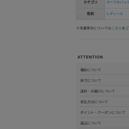
カテゴリ
すべてのバッ
性別
レディース
※洗濯表示については
こちら
をご
ATTENTION
撮影について
>当店では自社のスタジオにて
採寸について
心がけています。詳しくは
こち
>全ての商品をひとつひとつ手
送料・お届けについて
部サイズタブか、または
こちら
>全国送料無料でお届けいたし
支払方法について
ださい。
>以下のお支払方法からお選び
ポイント・クーポンについて
・クレジットカード払い（VISA、M
・Amazon Pay
>商品を購入するたびに100
返品について
・PayPay
す。