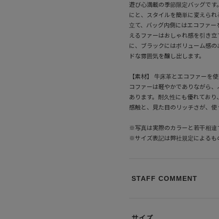
遊び心満載の季節限定バッグです
にと、スタイルを簡単に変えられ
立て、バッグ内側にはエコファー
えるファーはおしゃれ感を引き立
に、ブラックにはボリューム感の
ドな雰囲気を醸し出します。
【素材】 牛床革とエコファーを
コファーは軽やかでありながら、
あります。耐久性にも優れており
感触と、見た目のリッチさが、使
※写真は実際のカラーと若干相違
※サイズ表記は弊社規定によるも
STAFF COMMENT
サイズ