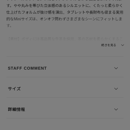
す。やや丸みを帯びた立体感のあるシルエットに、くたっと柔らかく
仕上げたフォルムが抜け感を演出。タブレットや長財布も収まる実用
的なMiniサイズは、オンオフ問わずさまざまなシーンにフィットしま
す。
【素材】ボディには高品質な牛革を採用。革の芯材を柔らかくするこ
とで、くったりとしたニュアンスとしなやかさを実現しています。手
続きを見る
に触れた瞬間に伝わるレザーの柔らかさと、自然なツヤ感が上品さを
際立たせます。見た目にも優しい陰影が生まれ、使い込むほどに革の
風合いが育ち、愛着が深まる素材です。
STAFF COMMENT
【付属】VASIC(ヴァジック)のロゴ入り保管袋が付属します。
サイズ
※写真は実際のカラーと若干相違する場合がございます。あらかじめ
ご了承ください。
※サイズ表記は弊社規定によるものを表示しております。
詳細情報