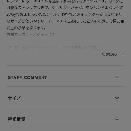
レッシーにも、スタイルを選ばず馴染む万能アイテムです。取り外し
可能なストラップつきで、ショルダーバッグ、ワンハンドルバッグの
2Wayでお楽しみいただけます。身軽なスタイリングを支える小ぶり
なサイズが使いやすい一方、マチを広めにした立体的な造りで見た目
以上の収納を誇ります。
内側ファスナーポケット：1
【付属】VASIC(ヴァジック)のロゴ入り保管袋が付属します。
続きを見る
※コーディネートアイテムは別売りとなります。
※写真は実際のカラーと若干相違する場合がございます。あらかじめ
ご了承ください。
STAFF COMMENT
※サイズ表記は弊社規定によるものを表示しております。
サイズ
詳細情報