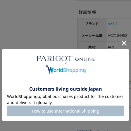
詳細情報
ブランド
VASIC
メーカー品番
VC7104452
素材
牛革
取り扱い
生産国
中国
カテゴリ
すべてのバッ
性別
レディース
※洗濯表示については
こちら
をご