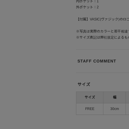
内ポケット：1
外ポケット：2
【付属】VASIC(ヴァジック)の
※写真は実際のカラーと若干相違
※サイズ表記は弊社規定によるも
STAFF COMMENT
サイズ
サイズ
幅
FREE
30cm