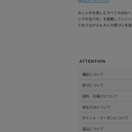
VASIC(ヴァジック)
おしゃれを楽しむすべての女性へ
ッグの在り方」を提案していくハ
でありながらも大人の遊び心を加
ATTENTION
撮影について
>当店では自社のスタジオにて
採寸について
心がけています。詳しくは
こち
>全ての商品をひとつひとつ手
送料・お届けについて
部サイズタブか、または
こちら
>全国送料無料でお届けいたし
支払方法について
ださい。
>以下のお支払方法からお選び
ポイント・クーポンについて
・クレジットカード払い（VISA、M
・Amazon Pay
>商品を購入するたびに100
返品について
・PayPay
す。