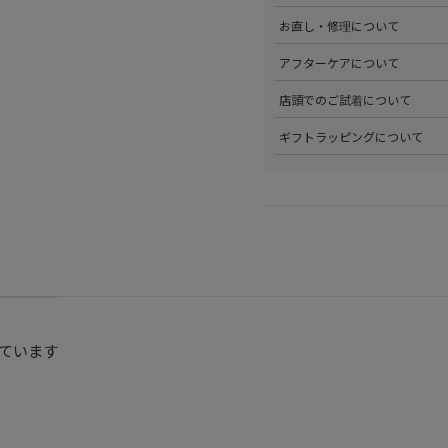
・代金引換(現金のみ)
>ステータスごとに加算される
>返品可能条件を満たした商品
お直し・修理について
分割払いやご利用可能なクレジ
発行中のクーポンはマイページ
確認ください。
詳しくは
こちら
をご覧ください
>パリゴオンラインでは商品の
アフターケアについて
>修理については内容を確認さ
お問い合わせくださいませ。
>商品のアフターケアについて
店頭でのご試着について
詳しくは
こちら
をご覧ください
>会員様限定サービスとして、
ギフトラッピングについて
くは
こちら
をご覧ください。
>当店ではご希望の方にギフト
にギフトラッピング希望を選択
こちら
をご覧ください。
ています