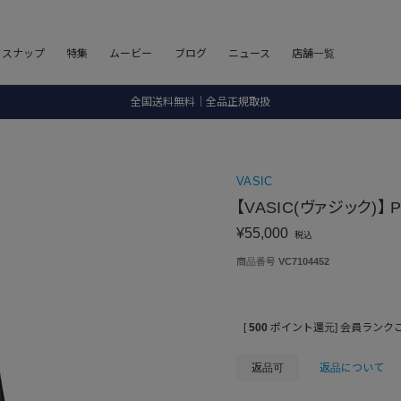
8.5 wedに会員プログラムが生まれ変わります！
フスナップ
特集
ムービー
ブログ
ニュース
店舗一覧
SALE ITEM 2BUY 10%OFF
全国送料無料｜全品正規取扱
8.5 wedに会員プログラムが生まれ変わります！
VASIC
【VASIC(ヴァジック)】 P
¥
55,000
税込
商品番号
VC7104452
[
500
ポイント還元]
会員ランク
返品可
返品について