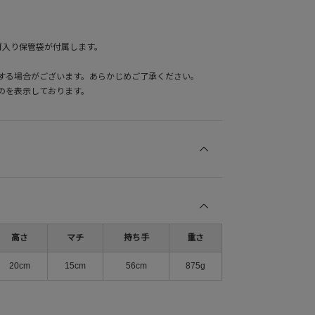
ロゴ入り保管袋が付属します。
する場合がございます。あらかじめご了承ください。
のを表示しております。
高さ
マチ
持ち手
重さ
20cm
15cm
56cm
875g