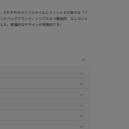
、それぞれのライフスタイルにフィットする様々な「バ
ンドバッグブランド。シンプルかつ機能的、エレガント
えた、普遍的なデザインが特徴的です。
商品の撮影を行い、より商品の魅力をお届けできるよう
ら
をご覧ください。
作業で採寸しております。採寸情報について詳しくは上
をご覧ください。
ます。お届け指定日時について詳しくは
こちら
をご覧く
いただけます。
aster、JCB、AMEX、Diners）
円で1ポイント加算される会員限定のポイントシステムで