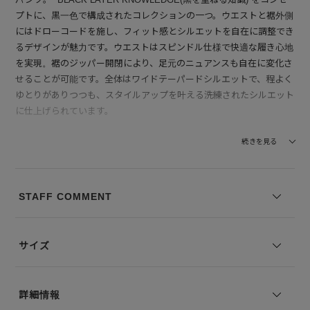
プトに、黒一色で構成されたコレクションの一つ。ウエストと裾外側
にはドローコードを施し、フィット感とシルエットを自在に調整でき
るデザインが魅力です。ウエストはスピンドル仕様で快適な履き心地
を実現。裾のジッパー開閉により、足元のニュアンスも自在に変化さ
せることが可能です。全体はワイドテーパードシルエットで、程よく
ゆとりがありつつも、スタイルアップを叶える洗練されたシルエット
に仕上げられています。
【素材】 微光沢を帯びた上品な表情と、独特のハリ・コシ感が印象
続きを見る
的な素材です。軽量でありながらしっかりと形を保ち、立体的なシル
エットをキープ。触れるとややドライな質感があり、着用時は肌離れ
も良く、汗ばむ季節でも快適な履き心地を提供します。シワがつきに
STAFF COMMENT
くく、取り扱いも簡単な点もデイリー使いにうれしいポイント。モー
ド感と機能性を兼ね備えた一本として、コーディネートの主役になる
存在感を放ちます。
サイズ
※写真は実際のカラーと若干相違する場合がございます。あらかじめ
ご了承ください。
詳細情報
※サイズ表記は弊社規定によるものを表示しております。