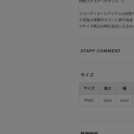
内側ファスナーポケット：1
※コーディネートアイテムは別売
※写真は実際のカラーと若干相違
※サイズ表記は弊社規定によるも
STAFF COMMENT
サイズ
サイズ
高さ
幅
FREE
32cm
41cm
詳細情報