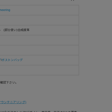
neering
％ (部分使い)合成皮革
グ
/
ボストンバッグ
確認下さい。
ワイトマウンテニアリング)