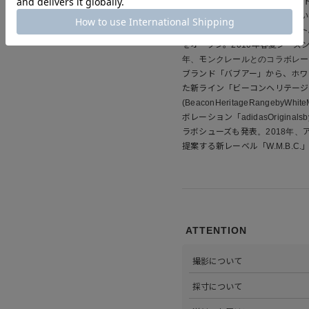
コンセプトは"服を着るフィール
を一つの形にし市場には屈しない姿
コンセプトにしたBLKをスタート。同
をオープン。2010年春夏シーズ
年、モンクレールとのコラボレーシ
ブランド「バブアー」から、ホワ
た新ライン「ビーコンヘリテージ
(BeaconHeritageRangeby
ボレーション「adidasOriginals
ラボシューズも発表。2018年
提案する新レーベル「W.M.B.C
ATTENTION
撮影について
>当店では自社のスタジオにて
採寸について
心がけています。詳しくは
こち
>全ての商品をひとつひとつ手