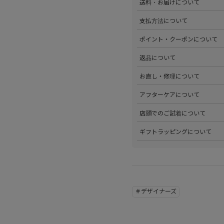
送料・お届けについて
部サイズタブか、または
こちら
>全国送料無料でお届けいたし
支払方法について
ださい。
>以下のお支払方法からお選び
ポイント・クーポンについて
・クレジットカード払い（VISA、M
・Amazon Pay
>商品を購入するたびに100
返品について
・PayPay
す。
・代金引換(現金のみ)
>ステータスごとに加算される
>返品可能条件を満たした商品
お直し・修理について
分割払いやご利用可能なクレジ
発行中のクーポンはマイページ
確認ください。
詳しくは
こちら
をご覧ください
>パリゴオンラインでは商品の
アフターケアについて
>修理については内容を確認さ
お問い合わせくださいませ。
>商品のアフターケアについて
店頭でのご試着について
詳しくは
こちら
をご覧ください
>会員様限定サービスとして、
ギフトラッピングについて
くは
こちら
をご覧ください。
>当店ではご希望の方にギフト
にギフトラッピング希望を選択
こちら
をご覧ください。
＃デザイナーズ