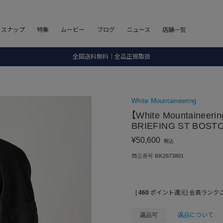
8.5 wedに会員プログラムが生まれ変わります！
フスナップ
特集
ムービー
ブログ
ニュース
店舗一覧
SALE ITEM 2BUY 10%OFF
全国送料無料｜全品正規取扱
8.5 wedに会員プログラムが生まれ変わります！
White Mountaineering
【White Mountaine
BRIEFING ST BOST
¥
50,600
税込
商品番号
BK2573801
[
460
ポイント還元]
会員ランク
返品可
返品について