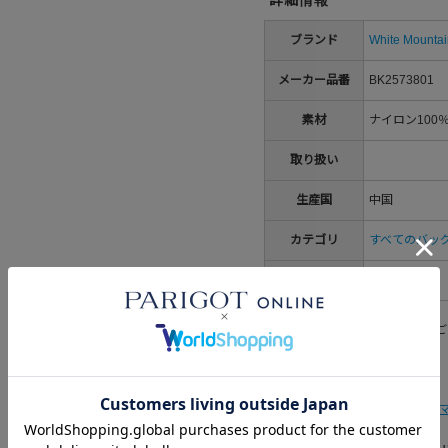
ブランド
White Mountai
メーカー品番
BK2573801
素材
ナイロン100
取り扱い
生産国
中国
カテゴリ
すべてのバッ
性別
メンズ
※洗濯表示については
こちら
をご
WhiteMountaineering(ホ