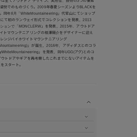
ドは全てアウトドア"デザイン、実用性、技術の3つの要素
勢でのものづくり。2009年春夏シーズンよりBLACKを
年8月「WhiteMountaineering」代官山にてショップ
ンにて初のランウェイ形式でコレクションを発表。2013
ョンで「MONCLERW」を発表。2015年、アウトドア
イトマウンテニアリングの相澤陽介をデザイナーに迎え
レンジバイホワイトマウンテニアリング
WhiteMountaineering)」が誕生。2016年、アディダスとのコラ
byWhiteMountaineering」を発表。同年UGG(アグ)とのコ
、アウトドアやギアを再考察したこれまでにないアイテムを
.」をスタート。
商品の撮影を行い、より商品の魅力をお届けできるよう
ら
をご覧ください。
作業で採寸しております。採寸情報について詳しくは上