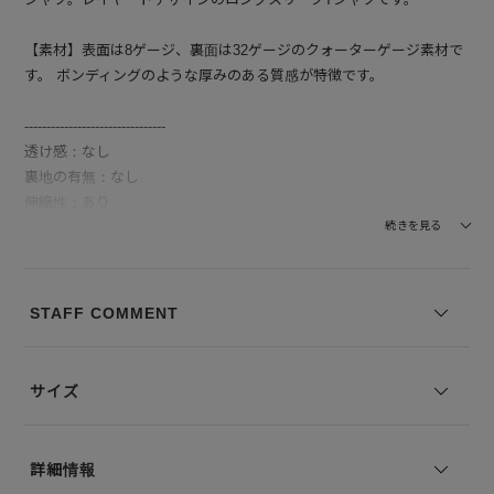
【素材】表面は8ゲージ、裏面は32ゲージのクォーターゲージ素材で
す。 ボンディングのような厚みのある質感が特徴です。
--------------------------------
透け感：なし
裏地の有無：なし
伸縮性：あり
--------------------------------
続きを見る
※コーディネートアイテムは別売りとなります。
※写真は実際のカラーと若干相違する場合がございます。あらかじめ
STAFF COMMENT
ご了承ください。
※サイズ表記は弊社規定によるものを表示しております。
サイズ
詳細情報