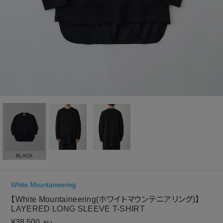
BLACK
White Mountaineering
【White Mountaineering(ホワイトマウンテニアリング)】
LAYERED LONG SLEEVE T-SHIRT
¥
38,500