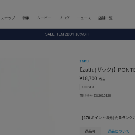
フスナップ
特集
ムービー
ブログ
ニュース
店舗一覧
8.5 wedに会員プログラムが生まれ変わります！
SALE ITEM 2BUY 10%OFF
全国送料無料｜全品正規取扱
8.5 wedに会員プログラムが生まれ変わります！
zattu
【zattu(ザッツ)】 PONT
¥
18,700
税込
UNISEX
商品番号
ZU2610128
[
170
ポイント還元]
会員ランク
返品可
返品について