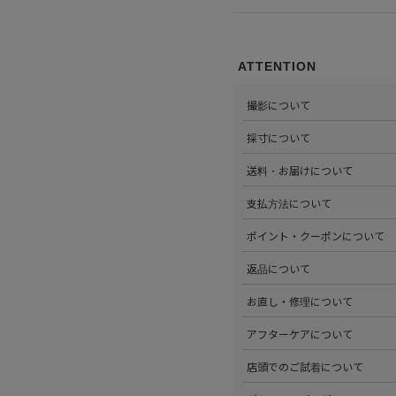
ATTENTION
撮影について
>当店では自社のスタジオにて
採寸について
心がけています。詳しくは
こち
>全ての商品をひとつひとつ手
送料・お届けについて
部サイズタブか、または
こちら
>全国送料無料でお届けいたし
支払方法について
ださい。
>以下のお支払方法からお選び
ポイント・クーポンについて
・クレジットカード払い（VISA、M
・Amazon Pay
>商品を購入するたびに100
返品について
・PayPay
す。
・代金引換(現金のみ)
>ステータスごとに加算される
>返品可能条件を満たした商品
お直し・修理について
分割払いやご利用可能なクレジ
発行中のクーポンはマイページ
確認ください。
詳しくは
こちら
をご覧ください
>パリゴオンラインでは商品の
アフターケアについて
>修理については内容を確認さ
お問い合わせくださいませ。
>商品のアフターケアについて
店頭でのご試着について
詳しくは
こちら
をご覧ください
>会員様限定サービスとして、