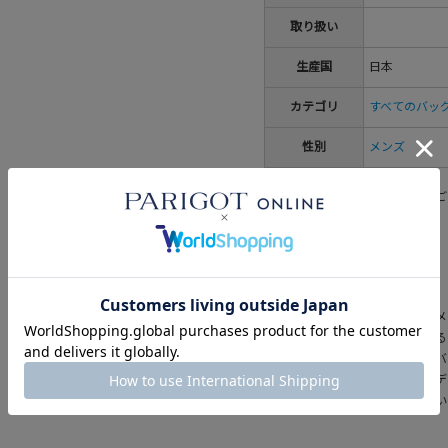
取り扱い
生産国
日本
カテゴリ
すべてのバッ
性別
メンズ
※洗濯表示については
こちら
をご
zattu(ザッツ)
革以外の素材を指す「雑材」をメ
た大人のスタンダードを追及する
力。素材には「マイクロファイバ
りのよさと発色の良さが特徴。デザイ
ザイナーがスタートを手掛けてい