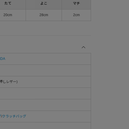
たて
よこ
マチ
20cm
28cm
2cm
IDA
押しレザー)
グ
/
クラッチバッグ