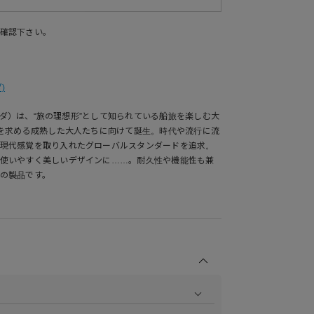
確認下さい。
)
ルビダ）は、“旅の理想形”として知られている船旅を楽しむ大
”を求める成熟した大人たちに向けて誕生。時代や流行に流
現代感覚を取り入れたグローバルスタンダードを追求。
使いやすく美しいデザインに……。耐久性や機能性も兼
の製品です。
商品の撮影を行い、より商品の魅力をお届けできるよう