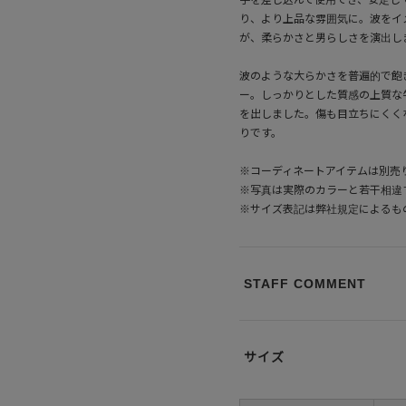
り、より上品な雰囲気に。波をイ
が、柔らかさと男らしさを演出し
波のような大らかさを普遍的で飽
ー。しっかりとした質感の上質な
を出しました。傷も目立ちにくく
りです。
※コーディネートアイテムは別売
※写真は実際のカラーと若干相違
※サイズ表記は弊社規定によるも
STAFF COMMENT
サイズ