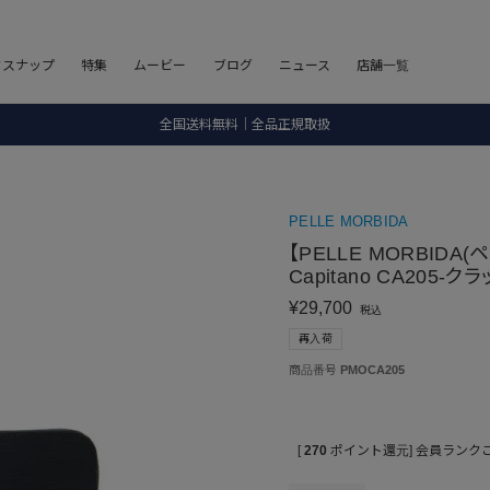
8.5 wedに会員プログラムが生まれ変わります！
フスナップ
特集
ムービー
ブログ
ニュース
店舗一覧
SALE ITEM 2BUY 10%OFF
全国送料無料｜全品正規取扱
8.5 wedに会員プログラムが生まれ変わります！
PELLE MORBIDA
【PELLE MORBIDA(
Capitano CA205-
¥
29,700
税込
再入荷
商品番号
PMOCA205
[
270
ポイント還元]
会員ランク