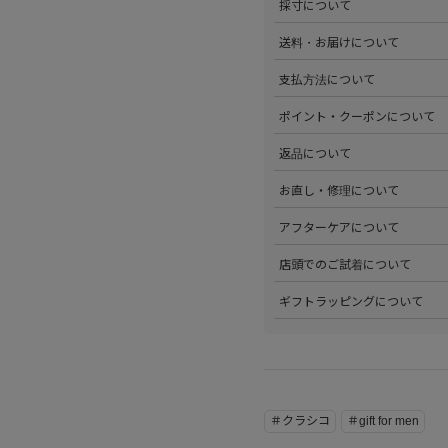
採寸について
心がけています。詳しくは
こち
>全ての商品をひとつひとつ手
送料・お届けについて
部サイズタブか、または
こちら
>全国送料無料でお届けいたし
支払方法について
ださい。
>以下のお支払方法からお選び
ポイント・クーポンについて
・クレジットカード払い（VISA、M
・Amazon Pay
>商品を購入するたびに100
返品について
・PayPay
す。
・代金引換(現金のみ)
>ステータスごとに加算される
>返品可能条件を満たした商品
お直し・修理について
分割払いやご利用可能なクレジ
発行中のクーポンはマイページ
確認ください。
詳しくは
こちら
をご覧ください
>パリゴオンラインでは商品の
アフターケアについて
>修理については内容を確認さ
お問い合わせくださいませ。
>商品のアフターケアについて
店頭でのご試着について
詳しくは
こちら
をご覧ください
>会員様限定サービスとして、
ギフトラッピングについて
くは
こちら
をご覧ください。
>当店ではご希望の方にギフト
にギフトラッピング希望を選択
こちら
をご覧ください。
＃クラシコ
＃gift for men