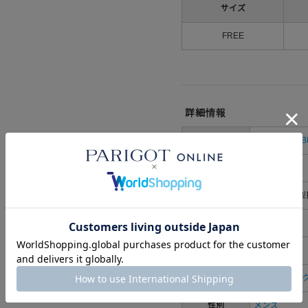
サイズ
FREE
詳細情報
ブランド
PELLE MORB
メーカー品番
PMO-CA205
素材
素材：牛革(型
取り扱い
生産国
日本
カテゴリ
すべてのバッ
性別
メンズ