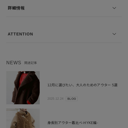
裏地の有無：なし
詳細情報
伸縮性：なし
--------------------------------
モデル身長：168cm 着用サイズ：2
ATTENTION
※コーディネートアイテムは別売りとなります。
※写真は実際のカラーと若干相違する場合がございます。あらかじめ
ご了承ください。
NEWS
関連記事
※サイズ表記は弊社規定によるものを表示しております。
12月に選びたい、大人のためのアウター 5選
2025.12.24
BLOG
身長別アウター着比べ-HYKE編-