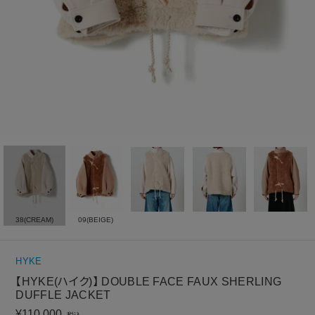
38(CREAM)
09(BEIGE)
HYKE
【HYKE(ハイク)】 DOUBLE FACE FAUX SHERLING
DUFFLE JACKET
¥
110,000