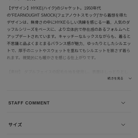
【デザイン】HYKE(ハイク)のジャケット。1950年代
の“FEARNOUGHT SMOCK(フェアノウトスモック)”から着想を得た
デザインは、無骨さの中にHYKEらしい洗練を感じる一着。人気のダ
ッフルシリーズをベースに、より立体的で存在感のあるフォルムへと
アップデートされています。キャッチーなルックスながらも、着ると
不思議と品よくまとまるバランス感が魅力。ゆったりとしたシルエッ
トで、厚手のニットやスウェットを重ねてもシルエットを崩さず着ら
れます。視覚的にも暖かさを感じる仕上がりです。
【素材】 ダブルフェイスの起毛生地を使用し、表面はしっとりとし
たタッチで上質なウールのぬくもりを感じられます。身頃にはポリエ
続きを見る
ステルファーを配し、包み込まれるような柔らかさと保温性をプラ
ス。見た目にもふっくらとした質感で、季節感をぐっと引き立てま
す。触れるたびに感じるなめらかな肌触りと、着た瞬間に伝わる暖か
STAFF COMMENT
さが魅力。真冬のアウターとしても十分な存在感と機能性を備えてい
ます。
サイズ
--------------------------------
透け感：なし