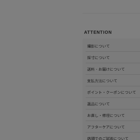
ATTENTION
撮影について
>当店では自社のスタジオにて
採寸について
心がけています。詳しくは
こち
>全ての商品をひとつひとつ手
送料・お届けについて
部サイズタブか、または
こちら
>全国送料無料でお届けいたし
支払方法について
ださい。
>以下のお支払方法からお選び
ポイント・クーポンについて
・クレジットカード払い（VISA、M
・Amazon Pay
>商品を購入するたびに100
返品について
・PayPay
す。
・代金引換(現金のみ)
>ステータスごとに加算される
>返品可能条件を満たした商品
お直し・修理について
分割払いやご利用可能なクレジ
発行中のクーポンはマイページ
確認ください。
詳しくは
こちら
をご覧ください
>パリゴオンラインでは商品の
アフターケアについて
>修理については内容を確認さ
お問い合わせくださいませ。
>商品のアフターケアについて
店頭でのご試着について