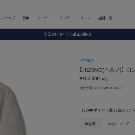
8.5 wedに会員プログラムが生まれ変わります！
フスナップ
特集
ムービー
ブログ
ニュース
店舗一覧
SALE ITEM 2BUY 10%OFF
全国送料無料｜全品正規取扱
8.5 wedに会員プログラムが生まれ変わります！
HERNO
【HERNO(ヘルノ)】 
¥
163,900
税込
商品番号
GC000491D12422
[
1,490
ポイント還元]
会員ラン
返品可
返品について