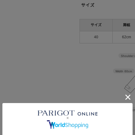
サイズ
サイズ
肩幅
40
62cm
Shoulder 
Width
60cm
Length
95c