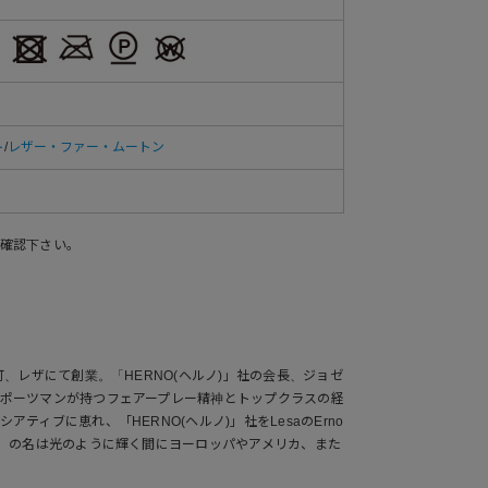
ト
/
レザー・ファー・ムートン
確認下さい。
町、レザにて創業。「HERNO(ヘルノ)」社の会長、ジョゼ
ポーツマンが持つフェアープレー精神とトップクラスの経
ティブに恵れ、「HERNO(ヘルノ)」社をLesaのErno
O」の名は光のように輝く間にヨーロッパやアメリカ、また