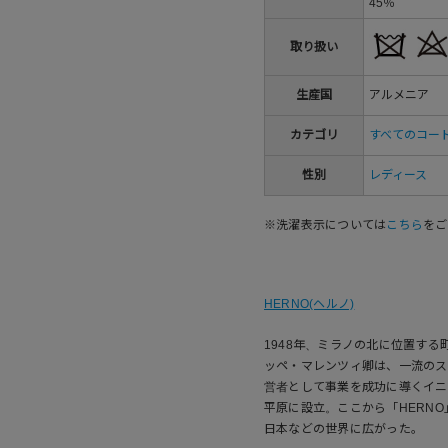
45％
取り扱い
生産国
アルメニア
カテゴリ
すべてのコー
性別
レディース
※洗濯表示については
こちら
をご
HERNO(ヘルノ)
1948年、ミラノの北に位置する
ッペ・マレンツィ卿は、一流のス
営者として事業を成功に導くイニシア
平原に設立。ここから「HERN
日本などの世界に広がった。