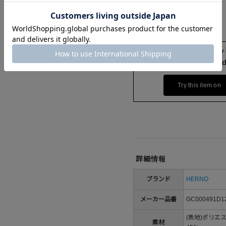
Check the recommend
Try this item on
詳細情報
ブランド
HERNO
メーカー品番
GC000491D1
(表地)ポリエ
素材