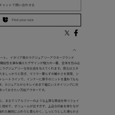
チャットで問い合わせる
Find your size
のコート。 イタリア発のラグジュアリーアウターブランド
さと機能性を兼ね備えたデザインが魅力の一着。全体を包み込
にラグジュアリーな存在感を与えてくれます。首元はスタ
入をしっかりと防ぎ、マフラー要らずの暖かさを実現。シ
トレートラインで、インナーに厚手のニットを重ねてもも
す。カジュアルからキレイめまで幅広いスタイリングに対
持っておきたい万能アウターです。
がら、まるでリアルファーのような上質な質感を持つフェイ
く短めで、ボリュームが出すぎず、上品な印象を保ちなが
触れた瞬間にふわりと柔らかく、しっとりとした滑らかさ