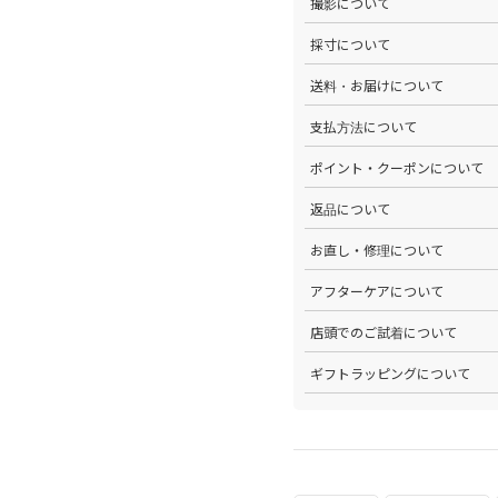
撮影について
>当店では自社のスタジオにて
採寸について
心がけています。詳しくは
こち
>全ての商品をひとつひとつ手
送料・お届けについて
部サイズタブか、または
こちら
>全国送料無料でお届けいたし
支払方法について
ださい。
>以下のお支払方法からお選び
ポイント・クーポンについて
・クレジットカード払い（VISA、M
・Amazon Pay
>商品を購入するたびに100
返品について
・PayPay
す。
・代金引換(現金のみ)
>ステータスごとに加算される
>返品可能条件を満たした商品
お直し・修理について
分割払いやご利用可能なクレジ
発行中のクーポンはマイページ
確認ください。
詳しくは
こちら
をご覧ください
>パリゴオンラインでは商品の
アフターケアについて
>修理については内容を確認さ
お問い合わせくださいませ。
>商品のアフターケアについて
店頭でのご試着について
詳しくは
こちら
をご覧ください
>会員様限定サービスとして、
ギフトラッピングについて
くは
こちら
をご覧ください。
>当店ではご希望の方にギフト
にギフトラッピング希望を選択
こちら
をご覧ください。