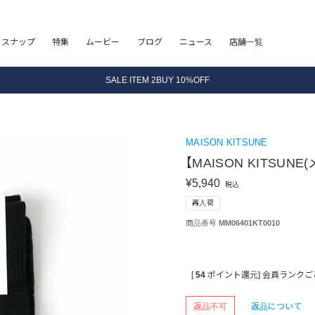
フスナップ
特集
ムービー
ブログ
ニュース
店舗一覧
8.5 wedに会員プログラムが生まれ変わります！
SALE ITEM 2BUY 10%OFF
全国送料無料｜全品正規取扱
8.5 wedに会員プログラムが生まれ変わります！
MAISON KITSUNE
【MAISON KITSUN
¥
5,940
税込
再入荷
商品番号
MM06401KT0010
[
54
ポイント還元]
会員ランクご
返品不可
返品について