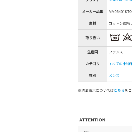
メーカー品番
MM06401KT0
素材
コットン83％
取り扱い
生産国
フランス
カテゴリ
すべての小物
/
性別
メンズ
※洗濯表示については
こちら
をご
ATTENTION