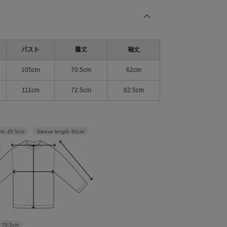
バスト
着丈
袖丈
105cm
70.5cm
62cm
111cm
72.5cm
62.5cm
Sleeve length
62cm
dth
45.5cm
70.5cm