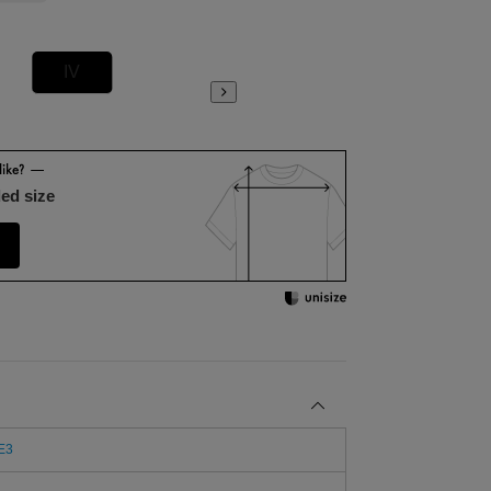
IV
V
ed size
E3