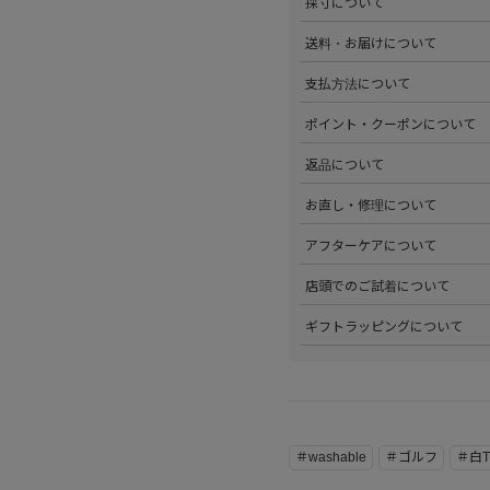
採寸について
心がけています。詳しくは
こち
>全ての商品をひとつひとつ手
送料・お届けについて
部サイズタブか、または
こちら
>全国送料無料でお届けいたし
支払方法について
ださい。
>以下のお支払方法からお選び
ポイント・クーポンについて
・クレジットカード払い（VISA、M
・Amazon Pay
>商品を購入するたびに100
返品について
・PayPay
す。
・代金引換(現金のみ)
>ステータスごとに加算される
>返品可能条件を満たした商品
お直し・修理について
分割払いやご利用可能なクレジ
発行中のクーポンはマイページ
確認ください。
詳しくは
こちら
をご覧ください
>パリゴオンラインでは商品の
アフターケアについて
>修理については内容を確認さ
お問い合わせくださいませ。
>商品のアフターケアについて
店頭でのご試着について
詳しくは
こちら
をご覧ください
>会員様限定サービスとして、
ギフトラッピングについて
くは
こちら
をご覧ください。
>当店ではご希望の方にギフト
にギフトラッピング希望を選択
こちら
をご覧ください。
＃washable
＃ゴルフ
＃白