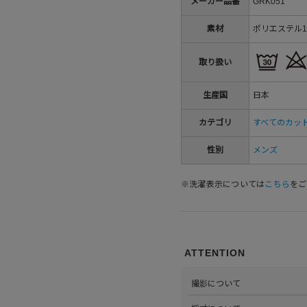
メーカー品番
GRK051
素材
ポリエステル1
取り扱い
生産国
日本
カテゴリ
すべてのカッ
性別
メンズ
※洗濯表示については
こちら
をご
ATTENTION
撮影について
>当店では自社のスタジオにて