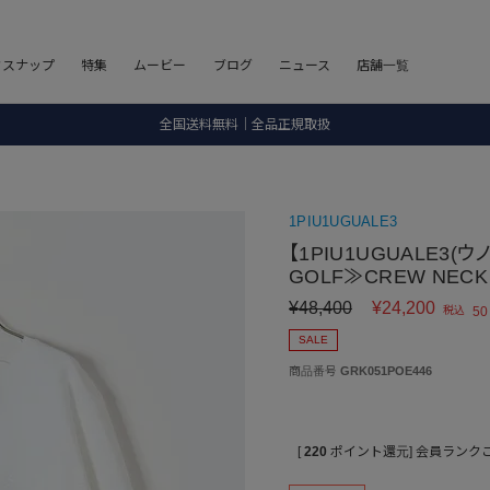
8.5 wedに会員プログラムが生まれ変わります！
フスナップ
特集
ムービー
ブログ
ニュース
店舗一覧
SALE ITEM 2BUY 10%OFF
全国送料無料｜全品正規取扱
8.5 wedに会員プログラムが生まれ変わります！
1PIU1UGUALE3
【1PIU1UGUALE3(ウ
GOLF≫CREW NECK 
¥
48,400
¥
24,200
税込
50
SALE
商品番号
GRK051POE446
[
220
ポイント還元]
会員ランク