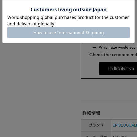
Check the recommend
Try this item on
詳細情報
ブランド
1PIU1UGUAL