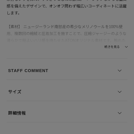
感を備えたデザインで、オンオフ問わず幅広いコーディネートに活躍
します。
【素材】 ニュージーランド南部産の希少なメリノウールを100%使
用。複数回の縮絨と圧着加工を施すことで、圧縮ジャージーのような
滑らかで程よいハリ感を持たせたATONオリジナル素材です。触れた
瞬間のしっとり柔らかさと、着用時の体になじむ自然な落ち感が特徴
続きを見る
で、見た目にも上品な光沢を感じます。暖かく保温性も高いため、冬
のデイリーニットとして最適です。
STAFF COMMENT
--------------------------------
透け感：なし
裏地の有無：なし
サイズ
伸縮性：ややあり
--------------------------------
詳細情報
モデル身長：168 着用サイズ：2
※コーディネートアイテムは別売りとなります。