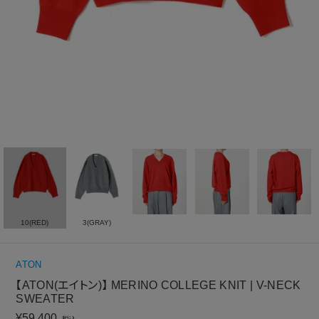
10(RED)
3(GRAY)
ATON
【ATON(エイトン)】 MERINO COLLEGE KNIT | V-NECK
SWEATER
¥
59,400