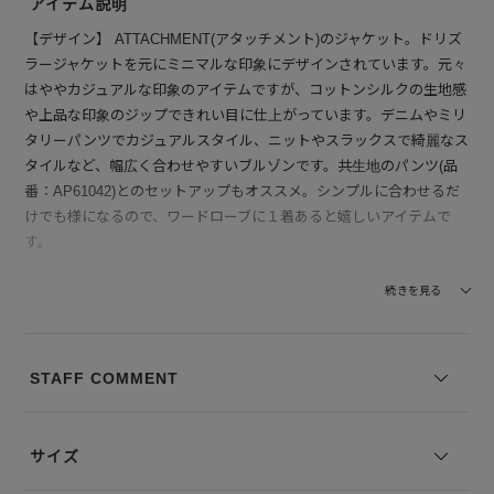
アイテム説明
【デザイン】 ATTACHMENT(アタッチメント)のジャケット。ドリズ
ラージャケットを元にミニマルな印象にデザインされています。元々
はややカジュアルな印象のアイテムですが、コットンシルクの生地感
や上品な印象のジップできれい目に仕上がっています。デニムやミリ
タリーパンツでカジュアルスタイル、ニットやスラックスで綺麗なス
タイルなど、幅広く合わせやすいブルゾンです。共生地のパンツ(品
番：AP61042)とのセットアップもオススメ。シンプルに合わせるだ
けでも様になるので、ワードローブに１着あると嬉しいアイテムで
す。
【素材】 コットン・シルク混紡のツイル素材を使用。適度なハリ感
続きを見る
とシルク特有の艶感が魅力です。
--------------------------------
STAFF COMMENT
透け感：なし
裏地の有無：なし
伸縮性：なし
サイズ
--------------------------------