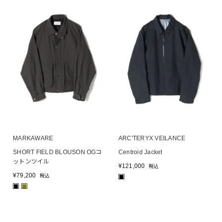
MARKAWARE
ARC'TERYX VEILANCE
SHORT FIELD BLOUSON OGコ
Centroid Jacket
ットンツイル
¥
121,000
税込
¥
79,200
税込
■
■
■