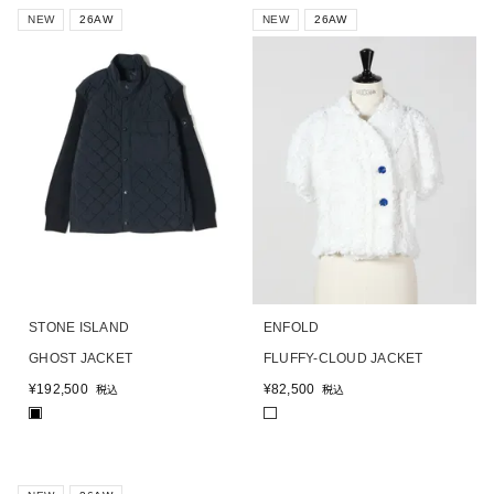
NEW
26AW
NEW
26AW
STONE ISLAND
ENFOLD
GHOST JACKET
FLUFFY-CLOUD JACKET
¥
192,500
¥
82,500
税込
税込
■