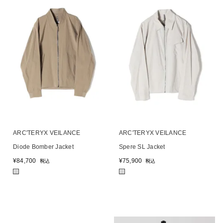
ARC'TERYX VEILANCE
ARC'TERYX VEILANCE
Diode Bomber Jacket
Spere SL Jacket
¥
84,700
¥
75,900
税込
税込
■
■