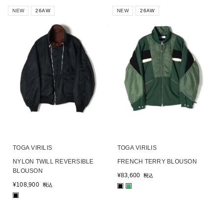
NEW
26AW
NEW
26AW
TOGA VIRILIS
TOGA VIRILIS
NYLON TWILL REVERSIBLE
FRENCH TERRY BLOUSON
BLOUSON
¥
83,600
税込
¥
108,900
税込
■
■
■