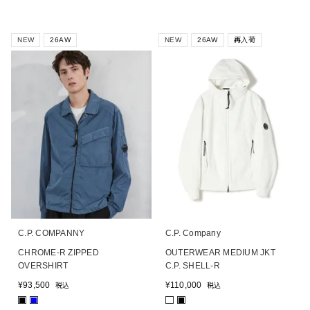
NEW
26AW
NEW
26AW
再入荷
C.P. COMPANNY
C.P. Company
CHROME-R ZIPPED
OUTERWEAR MEDIUM JKT
OVERSHIRT
C.P. SHELL-R
¥
93,500
¥
110,000
税込
税込
■
■
■