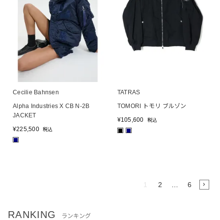
Cecilie Bahnsen
TATRAS
Alpha Industries X CB N-2B
TOMORI トモリ ブルゾン
JACKET
¥
105,600
税込
¥
225,500
税込
■
■
■
1
2
…
6
RANKING
ランキング