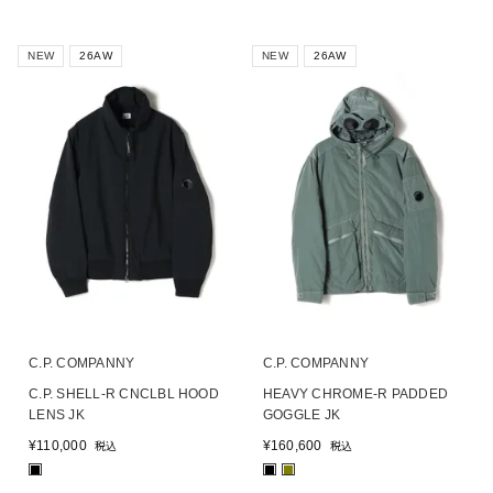
NEW
26AW
NEW
26AW
C.P. COMPANNY
C.P. COMPANNY
C.P. SHELL-R CNCLBL HOOD
HEAVY CHROME-R PADDED
LENS JK
GOGGLE JK
¥
110,000
¥
160,600
税込
税込
■
■
■