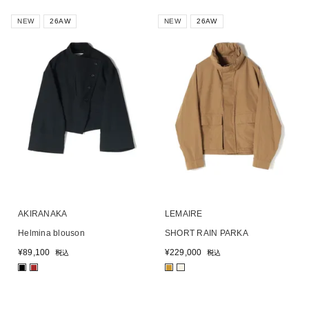
NEW
26AW
NEW
26AW
AKIRANAKA
LEMAIRE
Helmina blouson
SHORT RAIN PARKA
¥
89,100
¥
229,000
税込
税込
■
■
■
■