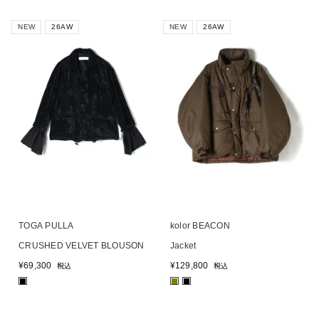
NEW
26AW
NEW
26AW
TOGA PULLA
kolor BEACON
CRUSHED VELVET BLOUSON
Jacket
¥
69,300
¥
129,800
税込
税込
■
■
■