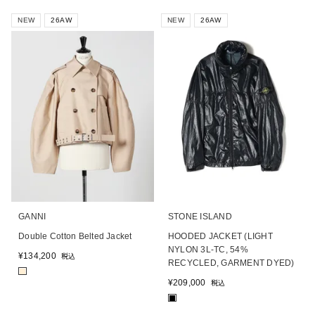
NEW
26AW
NEW
26AW
GANNI
STONE ISLAND
Double Cotton Belted Jacket
HOODED JACKET (LIGHT
NYLON 3L-TC, 54%
¥
134,200
税込
RECYCLED, GARMENT DYED)
■
¥
209,000
税込
■