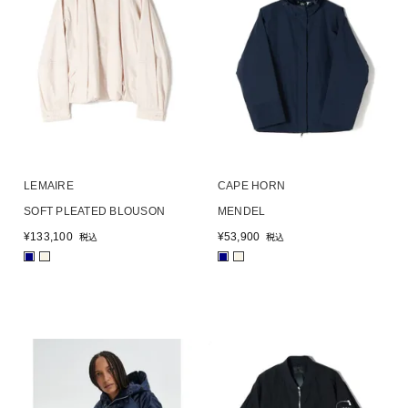
LEMAIRE
CAPE HORN
SOFT PLEATED BLOUSON
MENDEL
¥
133,100
¥
53,900
税込
税込
■
■
■
■