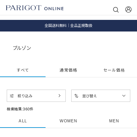
8.5 wedに会員プログラムが生まれ変わります！
SALE ITEM 2BUY 10%OFF
全国送料無料｜全品正規取扱
8.5 wedに会員プログラムが生まれ変わります！
ブルゾン
すべて
通常価格
セール価格
絞り込み
並び替え
検索結果:
360
件
ALL
WOMEN
MEN