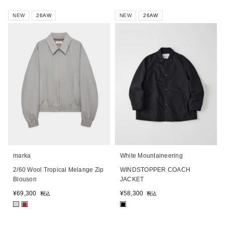
NEW
26AW
NEW
26AW
marka
White Mountaineering
2/60 Wool Tropical Melange Zip
WINDSTOPPER COACH
Blouson
JACKET
¥
69,300
¥
58,300
税込
税込
■
■
■