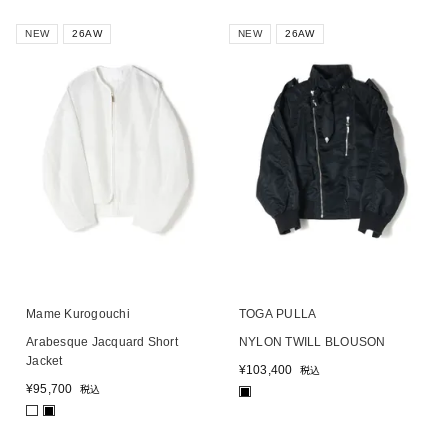
NEW
26AW
NEW
26AW
Mame Kurogouchi
TOGA PULLA
Arabesque Jacquard Short
NYLON TWILL BLOUSON
Jacket
¥
103,400
税込
¥
95,700
税込
■
■