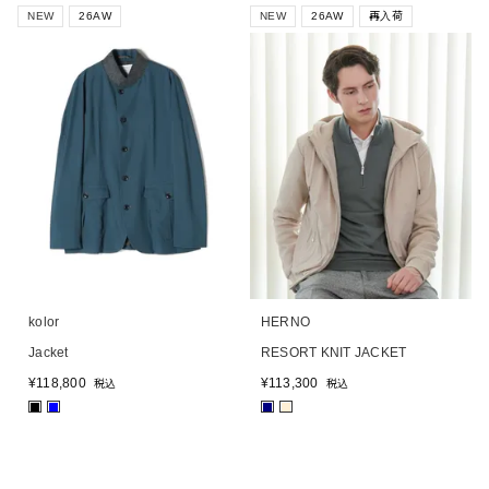
NEW
26AW
NEW
26AW
再入荷
kolor
HERNO
Jacket
RESORT KNIT JACKET
¥
118,800
¥
113,300
税込
税込
■
■
■
■