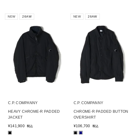
NEW
26AW
NEW
26AW
C.P. COMPANNY
C.P. COMPANNY
HEAVY CHROME-R PADDED
CHROME-R PADDED BUTTON
JACKET
OVERSHIRT
¥
141,900
¥
106,700
税込
税込
■
■
■