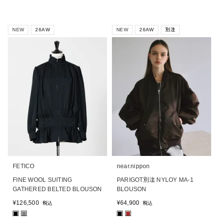
NEW
26AW
NEW
26AW
別注
FETICO
near.nippon
FINE WOOL SUITING
PARIGOT別注 NYLOY MA-1
GATHERED BELTED BLOUSON
BLOUSON
¥
126,500
¥
64,900
税込
税込
■
■
■
■