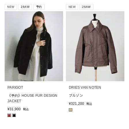
NEW
26AW
予約
NEW
26AW
PARIGOT
DRIES VAN NOTEN
《予約》HOUSE FUR DESIGN
ブルゾン
JACKET
¥
321,200
税込
¥
31,900
税込
■
■
■