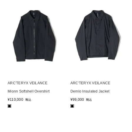
ARC'TERYX VEILANCE
ARC'TERYX VEILANCE
Mionn Softshell Overshirt
Demlo Insulated Jacket
¥
110,000
¥
99,000
税込
税込
■
■