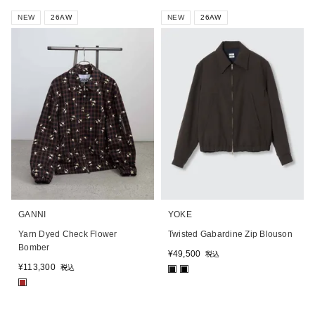
NEW
26AW
NEW
26AW
GANNI
YOKE
Yarn Dyed Check Flower
Twisted Gabardine Zip Blouson
Bomber
¥
49,500
税込
¥
113,300
税込
■
■
■