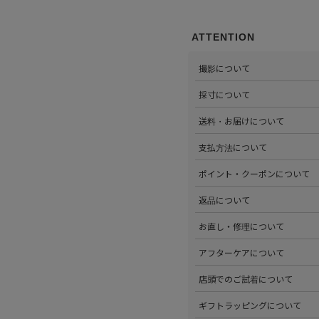
ATTENTION
撮影について
>当店では自社のスタジオにて
採寸について
心がけています。詳しくは
こち
>全ての商品をひとつひとつ手
送料・お届けについて
部サイズタブか、または
こちら
>全国送料無料でお届けいたし
支払方法について
ださい。
>以下のお支払方法からお選び
ポイント・クーポンについて
・クレジットカード払い（VISA、M
・Amazon Pay
>商品を購入するたびに100
返品について
・PayPay
す。
・代金引換(現金のみ)
>ステータスごとに加算される
>返品可能条件を満たした商品
お直し・修理について
分割払いやご利用可能なクレジ
発行中のクーポンはマイページ
確認ください。
詳しくは
こちら
をご覧ください
>パリゴオンラインでは商品の
アフターケアについて
>修理については内容を確認さ
お問い合わせくださいませ。
>商品のアフターケアについて
店頭でのご試着について
詳しくは
こちら
をご覧ください
>会員様限定サービスとして、
ギフトラッピングについて
くは
こちら
をご覧ください。