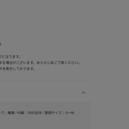
M
りとなります。
する場合がございます。あらかじめご了承ください。
のを表示しております。
ーブ、細身 / 年齢：30代前半 / 普段サイズ：S～M