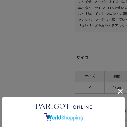
サイズ感：オーバーサイズでは
素材感：コットン100%で使い
おすすめポイント:フロントに
ャケット。フードも内蔵してい
リスシリーズを象徴するアウタ
サイズ
サイズ
肩幅
M
47cm
Shoulder wid
Width
56cm