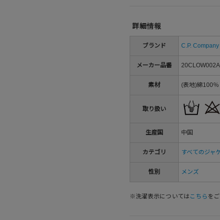
詳細情報
ブランド
C.P. Company
メーカー品番
20CLOW002A
素材
(表地)綿100
取り扱い
生産国
中国
カテゴリ
すべてのジャ
性別
メンズ
※洗濯表示については
こちら
をご