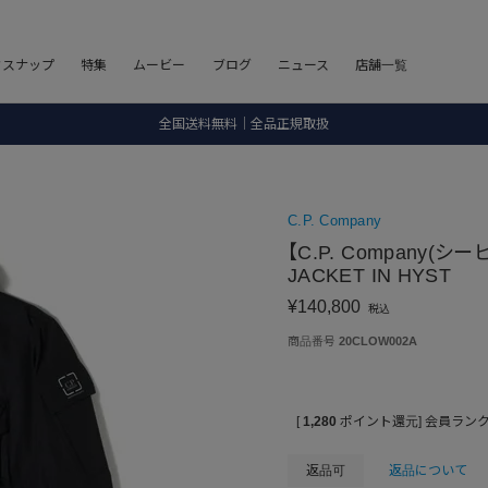
8.5 wedに会員プログラムが生まれ変わります！
フスナップ
特集
ムービー
ブログ
ニュース
店舗一覧
SALE ITEM 2BUY 10%OFF
全国送料無料｜全品正規取扱
8.5 wedに会員プログラムが生まれ変わります！
C.P. Company
【C.P. Company(シ
JACKET IN HYST
¥
140,800
税込
商品番号
20CLOW002A
[
1,280
ポイント還元]
会員ラン
返品可
返品について