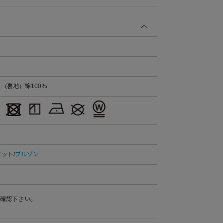
％ (裏地）綿100％
ケット
/
ブルゾン
確認下さい。