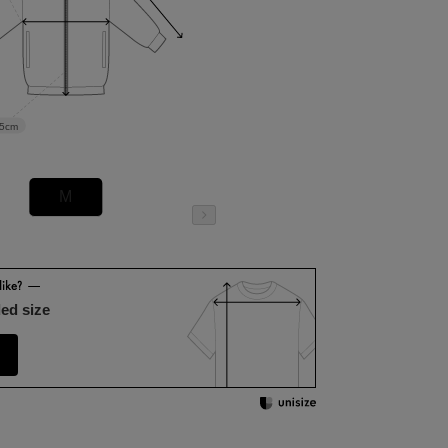
.5cm
M
ed size