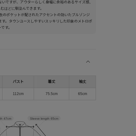
ないですが、アウターらしく身幅に余裕のあるサイズ感。
込むほどに馴染んできます。
複数のポケットが配されたアクセントの効いたブルゾンジ
ます。タウンユースしやすいスッキリした印象のメトロポ
ーです。
バスト
着丈
袖丈
112cm
75.5cm
65cm
Sleeve length
65cm
th
47cm