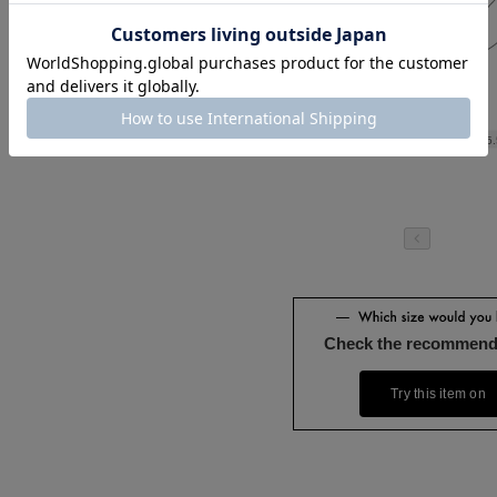
Length
75
Check the recommend
Try this item on