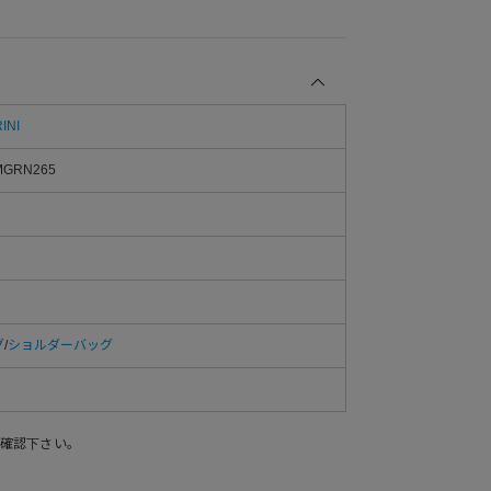
INI
MGRN265
グ
/
ショルダーバッグ
確認下さい。