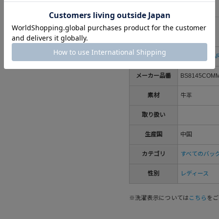
詳細情報
ブランド
GIANNI CHIAR
メーカー品番
BS8145COM
素材
牛革
取り扱い
生産国
中国
カテゴリ
すべてのバッ
性別
レディース
※洗濯表示については
こちら
をご