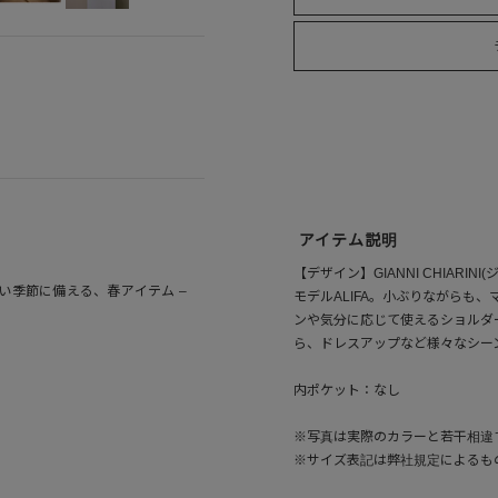
アイテム説明
【デザイン】GIANNI CHIAR
迷いやすい季節に備える、春アイテム –
モデルALIFA。小ぶりながらも
ンや気分に応じて使えるショルダ
ら、ドレスアップなど様々なシー
内ポケット：なし
※写真は実際のカラーと若干相違
※サイズ表記は弊社規定によるも