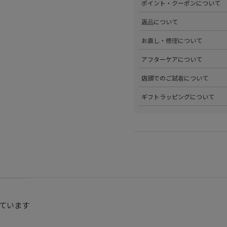
ポイント・クーポンについて
・クレジットカード払い（VISA、M
・Amazon Pay
>商品を購入するたびに100
返品について
・PayPay
す。
・代金引換(現金のみ)
>ステータスごとに加算される
>返品可能条件を満たした商品
お直し・修理について
分割払いやご利用可能なクレジ
発行中のクーポンはマイページ
確認ください。
詳しくは
こちら
をご覧ください
>パリゴオンラインでは商品の
アフターケアについて
>修理については内容を確認さ
お問い合わせくださいませ。
>商品のアフターケアについて
店頭でのご試着について
詳しくは
こちら
をご覧ください
>会員様限定サービスとして、
ギフトラッピングについて
くは
こちら
をご覧ください。
>当店ではご希望の方にギフト
にギフトラッピング希望を選択
こちら
をご覧ください。
ています