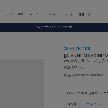
フスナップ
特集
ムービー
ブログ
ニュース
店舗一覧
8.5 wedに会員プログラムが生まれ変わります！
SALE ITEM 2BUY 10%OFF
全国送料無料｜全品正規取扱
8.5 wedに会員プログラムが生まれ変わります！
GIANNI CHIARINI
【GIANNI CHIARIN
2wayショルダーバッグ 
¥
32,450
税込
商品番号
BS8145COMMGRN265
[
295
ポイント還元]
会員ランク
返品可
返品について