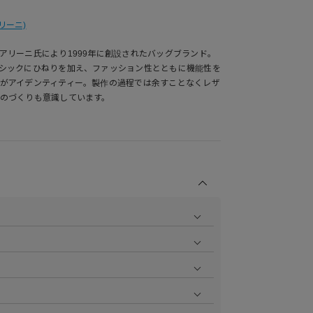
アリーニ)
アリーニ氏により1999年に創設されたバッグブランド。
シックにひねりを加え、ファッション性とともに機能性を
がアイデンティティー。製作の過程では余すことなくレザ
のづくりも意識しています。
商品の撮影を行い、より商品の魅力をお届けできるよう
ら
をご覧ください。
作業で採寸しております。採寸情報について詳しくは上
をご覧ください。
ます。お届け指定日時について詳しくは
こちら
をご覧く
いただけます。