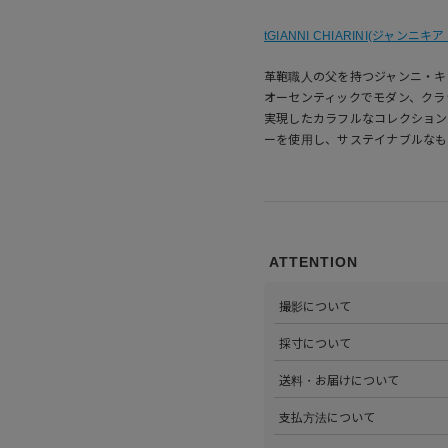
tGIANNI CHIARINI(ジャンニキ
革鞄職人の父を持つジャンニ・キ
オーセンティックでモダン、クラ
実現したカラフルなコレクション
ーを使用し、サステイナブルなも
ATTENTION
撮影について
>当店では自社のスタジオにて
採寸について
心がけています。詳しくは
こち
>全ての商品をひとつひとつ手
送料・お届けについて
部サイズタブか、または
こちら
>全国送料無料でお届けいたし
支払方法について
ださい。
>以下のお支払方法からお選び