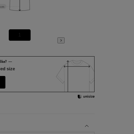
9cm
1
2
ed size