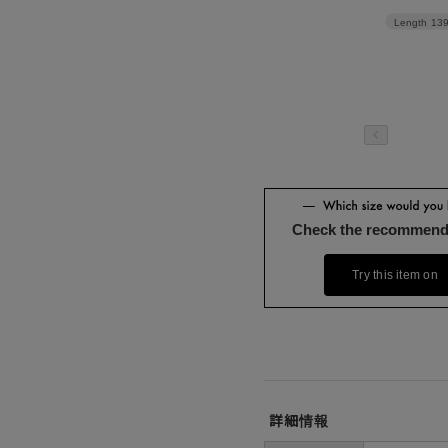
Length
13
Check the recommend
Try this item on
詳細情報