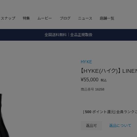
8.5 wedに会員プログラムが生まれ変わります！
フスナップ
特集
ムービー
ブログ
ニュース
店舗一覧
SALE ITEM 2BUY 10%OFF
全国送料無料｜全品正規取扱
8.5 wedに会員プログラムが生まれ変わります！
HYKE
【HYKE(ハイク)】 LINE
¥
55,000
税込
商品番号
16258
[
500
ポイント還元]
会員ランク
返品可
返品について