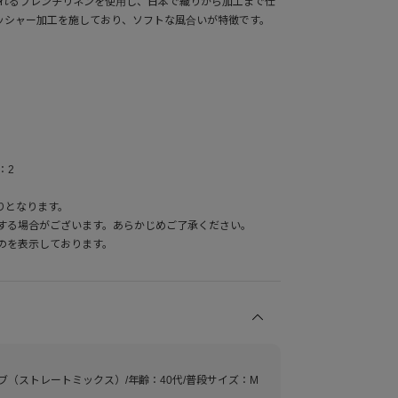
されるフレンチリネンを使用し、日本で織りから加工まで仕
ワッシャー加工を施しており、ソフトな風合いが特徴です。
：2
りとなります。
する場合がございます。あらかじめご了承ください。
のを表示しております。
ーブ（ストレートミックス）/年齢：40代/普段サイズ：M