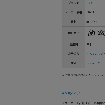
ブランド
HYKE
メーカー品番
16258
素材
麻100％
取り扱い
生産国
日本
カテゴリ
すべてのワン
性別
レディース
※洗濯表示については
こちら
をご
HYKE(ハイク)
デザイナー：吉原秀明、大出由紀子「