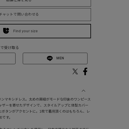
店舗在庫を見る
チャットで問い合わせる
Find your size
Eで受け取る
MEN
のリネンマキシドレス。太めの肩紐がモードな印象のワンピース
ャザーを寄せたデザインで、スタイルアップと体型カバー
たボタンがアクセントに。1枚で着用頂くのはもちろん、レ
めです。