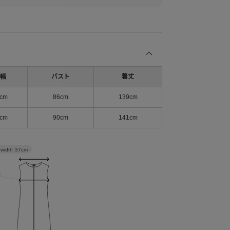
幅
バスト
着丈
cm
86cm
139cm
cm
90cm
141cm
 width
37cm