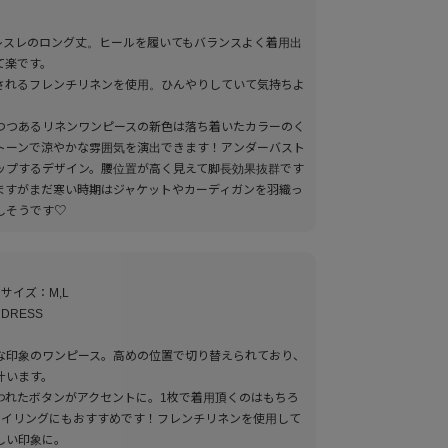
スレスレのロング丈。ヒールを履いてもバランスよく着用出
て楽です。
されるフレンチリネンを使用。ひんやりしていて気持ちよ
つつあるリネンワンピースの新色は落ち着いたカラーのく
トーンで涼やかな雰囲気を演出できます！アンダーバスト
ップするデザイン。腰位置が高く見えて脚長効果抜群です
ますがまだ寒い時期はジャケットやカーディガンを羽織っ
しそうです♡
のサイズ：M,L
 DRESS
な印象のワンピース。高めの位置で切り替えられており、
叶います。
われたボタンがアクセントに。1枚で着用頂くのはもちろ
タイリングにもおすすめです！フレンチリネンを使用して
しい印象に。