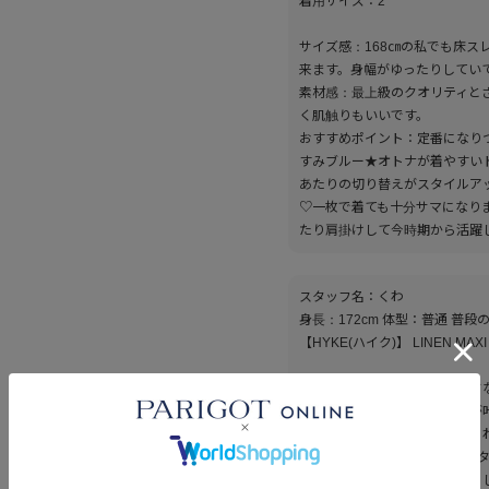
着用サイズ：2
サイズ感：168㎝の私でも床
来ます。身幅がゆったりしてい
素材感：最上級のクオリティと
く肌触りもいいです。
おすすめポイント：定番になり
すみブルー★オトナが着やすい
あたりの切り替えがスタイルア
♡一枚で着ても十分サマになり
たり肩掛けして今時期から活躍
スタッフ名：くわ
身長：172cm 体型：普通 普段
【HYKE(ハイク)】 LINEN MAXI
デザイン：太めの肩紐がモード
スタイルアップと体型カバーが
スタイリング：サイドにあしら
ん、Tシャツとのレイヤードス
おり、ソフトな風合いが女性ら