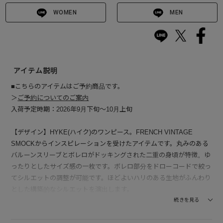
WOMEN
MEN
アイテム説明
■こちらのアイテムはご予約商品です。
＞
ご予約についてのご案内
入荷予定時期：2026年9月下旬～10月上旬
【デザイン】HYKE(ハイク)のワンピース。FRENCH VINTAGE
SMOCKからインスピレーションを受けたアイテムです。丸みのある
バルーンスリーブとボレロがドッキングされた二重の身頃が特徴。ゆ
ったりとしたサイズ感の一枚です。ボレロ部分をドローコードで絞っ
てシルエットの調整が可能です。ほどよいハリのある生地がふんわり
とした構築的なシルエットを演出します。
続きを見る
【素材】ポリエステル/コットンのストレッチ素材。コットン100％の