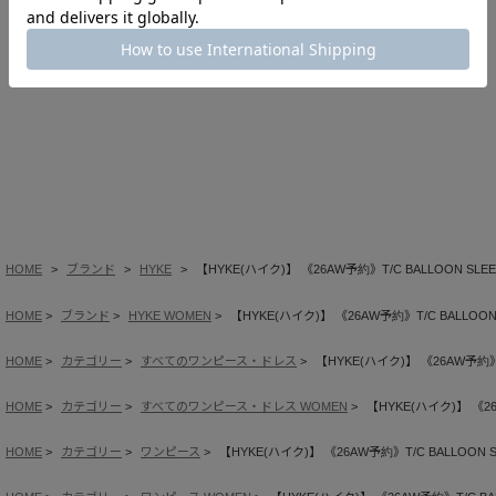
■納期・販売について
・生産の都合上、お届け時期の延期や販売価格が変更になる場合がご
ざいます。
・メーカーの都合により、やむを得ず生産中止となる場合がございま
す。その際は誠に勝手ながらキャンセルとさせていただきますので、
あらかじめご了承ください。
HOME
ブランド
HYKE
【HYKE(ハイク)】 《26AW予約》T/C BALLOON SLEE
HOME
ブランド
HYKE WOMEN
【HYKE(ハイク)】 《26AW予約》T/C BALLOON 
HOME
カテゴリー
すべてのワンピース・ドレス
【HYKE(ハイク)】 《26AW予約》T/
HOME
カテゴリー
すべてのワンピース・ドレス WOMEN
【HYKE(ハイク)】 《26
HOME
カテゴリー
ワンピース
【HYKE(ハイク)】 《26AW予約》T/C BALLOON S