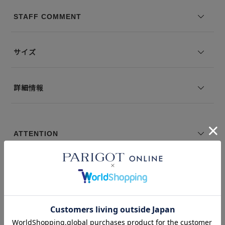
シャツ生地に比べてシワになりにくいのもポイントです。
STAFF COMMENT
--------------------------------
透け感：なし
裏地の有無：なし
サイズ
伸縮性：なし
--------------------------------
詳細情報
モデル身長：168cm 着用サイズ：1
■商品について
・【新色】は入荷次第、掲載予定です。
ATTENTION
・画像の商品はサンプルです。実際の商品とは素材、仕様、加工、サ
イズ等が若干異なる場合がございます。
・掲載写真は、光の当たり具合やモニター環境により、実際の商品と
色味が異なる場合がございます。
・サイズ表記は弊社独自の採寸基準によるものです。
・生産の都合により前回と同カラーでも若干の差異が生じる場合がご
このアイテムを見た人はこの商品もチェックしています
ざいます。