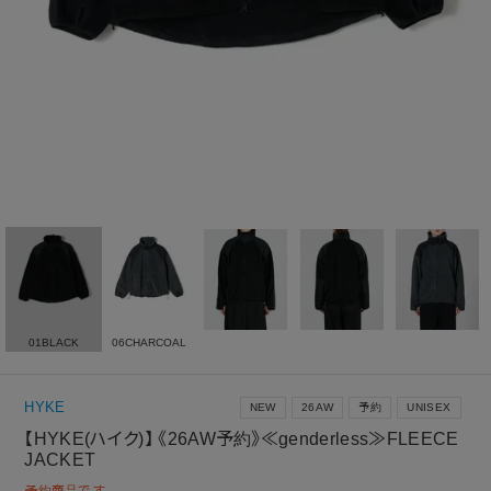
01BLACK
06CHARCOAL
HYKE
NEW
26AW
予約
UNISEX
【HYKE(ハイク)】 《26AW予約》≪genderless≫FLEECE
JACKET
予約商品です。