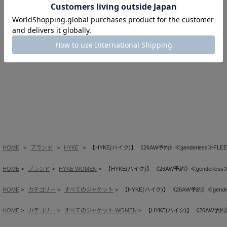
このアイテムを見た人はこの商品もチェックしています
す。その際は誠に勝手ながらキャンセルとさせていただきますので、
あらかじめご了承ください。
HOME
ブランド
HYKE
【HYKE(ハイク)】 《26AW予約》≪genderless≫FLEE
HOME
ブランド
HYKE WOMEN
【HYKE(ハイク)】 《26AW予約》≪genderless≫
HOME
カテゴリー
すべてのジャケット
【HYKE(ハイク)】 《26AW予約》≪genderl
HOME
カテゴリー
すべてのジャケット WOMEN
【HYKE(ハイク)】 《26AW予約》≪