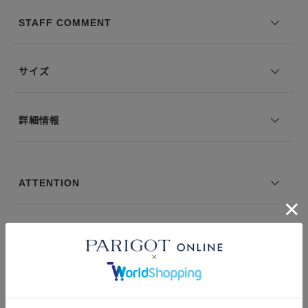
裏地の有無：なし
伸縮性：なし
STAFF COMMENT
--------------------------------
モデル身長：170 着用サイズ：3
サイズ
■商品について
・【新色】は入荷次第、掲載予定です。
詳細情報
・画像の商品はサンプルです。実際の商品とは素材、仕様、加工、サ
イズ等が若干異なる場合がございます。
・掲載写真は、光の当たり具合やモニター環境により、実際の商品と
色味が異なる場合がございます。
ATTENTION
・サイズ表記は弊社独自の採寸基準によるものです。
・生産の都合により前回と同カラーでも若干の差異が生じる場合がご
ざいます。
＃デザイナーズ
■納期・販売について
・生産の都合上、お届け時期の延期や販売価格が変更になる場合がご
ざいます。
・メーカーの都合により、やむを得ず生産中止となる場合がございま