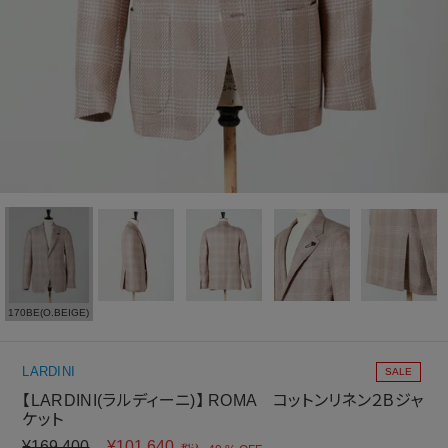
170BE(O.BEIGE)
LARDINI
SALE
【LARDINI(ラルディーニ)】 ROMA コットンリネン２Bジャ
ケット
¥
169,400
¥
101,640