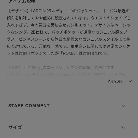
アイテム説明
【デザイン】LARDINI(ラルディーニ)のジャケット。 ゴージは最近の
傾向を加味してやや低めに設定されています。ウエストのシェイプも
入れすぎず、今の気分を反映させたシルエット。デザインはベーシッ
クなシングル2B仕様で、パッチポケットが適度なカジュアル感をプ
ラス。ビジネスシーンから休日の綺麗めなカジュアルスタイルまで幅
広く対応できる、万能な一着です。袖ボタンに関しては通常のジャケ
ットは片側４ボタンでしたが「ROMA」は片側３釦です。
【素材】 目付260ｇのコットン、リネンの春向けの生地です。
LARDINI(ラルディーニ)のExclusive生地なので、他のブランドでは手
に入れることが出来ない希少な生地です。
続きを見る
--------------------------------
透け感：なし
STAFF COMMENT
裏地の有無：袖裏のみあり
伸縮性：なし
--------------------------------
サイズ